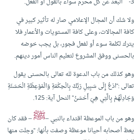
3- البعد عن كل محرم سواء بالقول أو الفعل.
ولا شك أن المجال الإعلامي صار له تأثير كبير في
كافة المجالات، وعلى كافة المستويات والأعمار فلا
يترك لكلمة سوء أو لفعل فجور، بل يجب خوضه
بالحسنى ووفق المشروع لتعليم الناس أمور دينهم.
وهو كذلك من باب الدعوة لله تعالى بالحسنى يقول
تعالى :”ادْعُ إِلَى سَبِيلِ رَبِّكَ بِالْحِكْمَةِ وَالْمَوْعِظَةِ الْحَسَنَةِ
وَجَادِلْهُمْ بِالَّتِي هِيَ أَحْسَنُ” النحل آية: 125.
ﷺ
وهو من باب الموعظة اقتداء بالنبي –
– فقد كان
يعظ أصحابه أحيانا موعظة وصفت بأنها: “وجلت منها