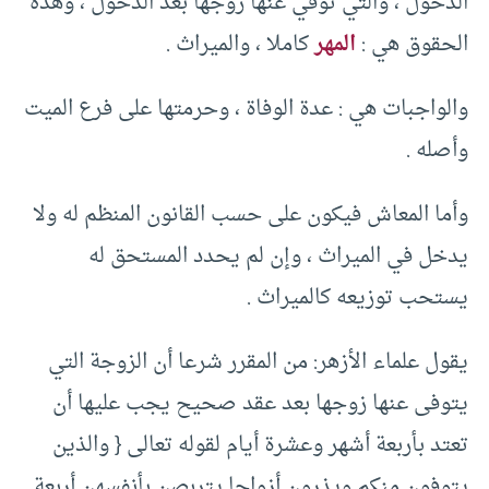
الدخول ، والتي توفي عنها زوجها بعد الدخول ، وهذه
الحقوق هي :
المهر
كاملا ، والميراث .
والواجبات هي : عدة الوفاة ، وحرمتها على فرع الميت
وأصله .
وأما المعاش فيكون على حسب القانون المنظم له ولا
يدخل في الميراث ، وإن لم يحدد المستحق له
يستحب توزيعه كالميراث .
يقول علماء الأزهر: من المقرر شرعا أن الزوجة التي
يتوفى عنها زوجها بعد عقد صحيح يجب عليها أن
تعتد بأربعة أشهر وعشرة أيام لقوله تعالى {‏ والذين
يتوفون منكم ويذرون أزواجا يتربصن بأنفسهن أربعة