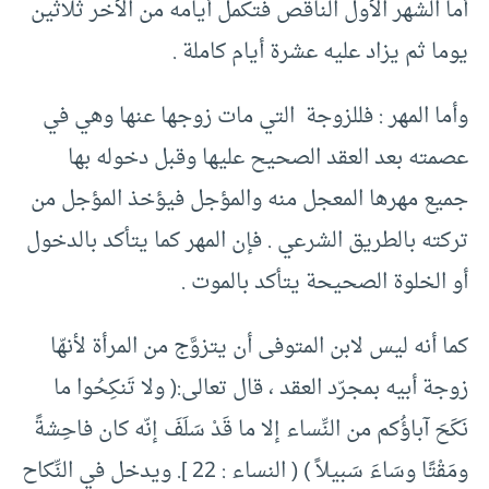
أما الشهر الأول الناقص فتكمل أيامه من الأخر ثلاثين
يوما ثم يزاد عليه عشرة أيام كاملة .‏
وأما المهر : فللزوجة التي مات زوجها عنها وهي في
عصمته بعد العقد الصحيح عليها وقبل دخوله بها
جميع مهرها المعجل منه والمؤجل فيؤخذ المؤجل من
تركته بالطريق الشرعي .‏ فإن المهر كما يتأكد بالدخول
أو الخلوة الصحيحة يتأكد بالموت .‏
كما أنه ليس لابن المتوفى أن يتزوَّج من المرأة لأنهّا
زوجة أبيه بمجرّد العقد ، قال تعالى:( ولا تَنكِحُوا ما
نَكَحَ آباؤُكم من النِّساء إلا ما قَدْ سَلَفَ إنّه كان فاحِشةً
ومَقْتًا وسَاءَ سَبيلاً ) ( النساء : 22 ]. ويدخل في النِّكاح