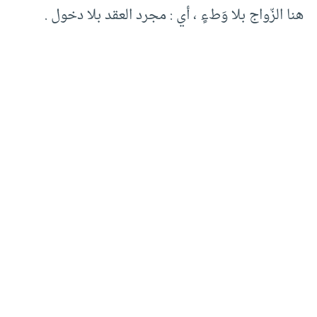
هنا الزّواج بلا وَطءٍ ، أي : مجرد العقد بلا دخول .