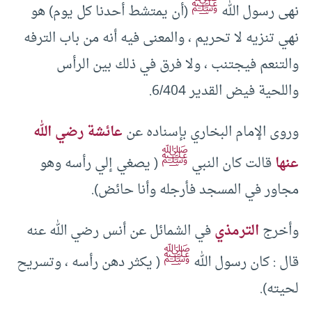
ﷺ
نهى رسول الله
(أن يمتشط أحدنا كل يوم) هو
نهي تنزيه لا تحريم ، والمعنى فيه أنه من باب الترفه
والتنعم فيجتنب ، ولا فرق في ذلك بين الرأس
واللحية فيض القدير 6/404.
وروى الإمام البخاري بإسناده عن
عائشة رضي الله
ﷺ
عنها
قالت كان النبي
( يصغي إلي رأسه وهو
مجاور في المسجد فأرجله وأنا حائض).
وأخرج
الترمذي
في الشمائل عن أنس رضي الله عنه
ﷺ
قال : كان رسول الله
( يكثر دهن رأسه ، وتسريح
لحيته).