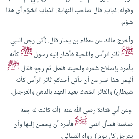
و‏قوله‏:‏ ذباب‏.‏ قال صاحب النهاية‏:‏ الذباب الشؤم أي هذا
شؤم.
وأخرج مالك عن عطاء بن يسار قال‏:‏ ‏(‏أتى رجل النبي
ﷺ
ﷺ
ثائر الرأس واللحية فأشار إليه رسول
كأنه
ﷺ
يأمره بإصلاح شعره ولحيته ففعل ثم رجع فقال
:
أليس هذا خير من أن يأتي أحدكم ثائر الرأس كأنه
شيطان‏)‏ والثائر الشعث بعيد العهد بالدهن والترجيل‏.
‏ وعن أبي قتادة‏ رضي الله عنه ‏ (‏أنه كانت له جمة
ﷺ
ضخمة فسأل النبي
فأمره أن يحسن إليها وأن
يترجل كل يوم ‏)‏‏.‏ رواه النسائي‏.‏