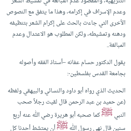
التنزيهية، والمقصود عدم المبالغة في تمشيط الشعر
وعدم الإسراف في إكرامه، وهذا ما يتفق مع النصوص
الأخرى التي جاءت بالحث على إكرام الشعر بتنظيفه
ودهنه وتمشيطه، ولكن المطلوب هو الاعتدال وعدم
المبالغة..
يقول الدكتور حسام عفانه –أستاذ الفقه وأصوله
بجامعة القدس بفلسطين-:
الحديث الذي رواه أبو داود والنسائي والبيهقي ولفظه
(عن حميد بن عبد الرحمن قال لقيت رجلاً صحب
ﷺ
النبي
كما صحبه أبو هريرة رضي الله عنه أربع
ﷺ
سنين قال نهى رسول الله
أن يمتشط أحدنا كل