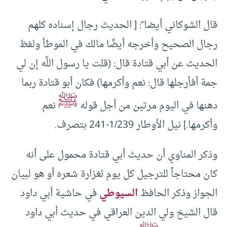
قال الشوكاني أيضا ً: [ الحديث رجال إسناده كلهم
رجال الصحيح وأخرجه أيضًا مالك في الموطأ ولفظ
الحديث عن أبي قتادة قال‏:‏ ‏(‏قلت يا رسول اللَّه إن لي
جمة أفأرجلها قال‏:‏ نعم وأكرمها)‏ فكان أبو قتادة ربما
ﷺ
دهنها في اليوم مرتين من أجل قوله‏
نعم
وأكرمها‏.] نيل الأوطار 1/239-241 بتصرف.
وذكر المناوي أن حديث أبي قتادة محمول على أنه
كان محتاجاً للترجيل كل يوم لغزارة شعره أو هو لبيان
الجواز وذكر الحافظ
السيوطي
في حاشية أبي داود
قال الشيخ ولي الدين العراقي في حديث أبي داود