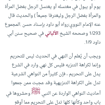
يوم أو يبول في مغتسله أو يغتسل الرجل بفضل المرأة
والمرأة بفضل الرجل وليغترفا جميعاً ) والحديث قال
عنه الإمام النووي:رواه أبو داود بإسناد حسن .المجموع
1/293 وصححه الشيخ
الألباني
في صحيح سنن أبي
داود 1/9.
ويجب أن يُعلم أن النهي في الحديث ليس للتحريم
وإنما لكراهة التنزيه فليس كل نهي وارد في الشرع
يدل على التحريم ، فإن كثيراً من النواهي الشرعية
تدل على الكراهة التنزيهية وقد عجبت ممن جمعوا
ﷺ
أحاديث النواهي الواردة عن النبي
وحشروها في
باب واحد وكأنها كلها تدل على التحريم مما أوقع