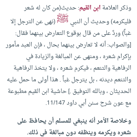
وذكر العلامة
ابن القيم
: حديث(من كان له شعر
ﷺ
فليكرمه) وحديث أن النبي
(نهى عن الترجل إلا
غباً) وردَّ على من قال بوقوع التعارض بينهما فقال:
[والصواب: أنه لا تعارض بينهما بحال ، فإن العبد مأمور
بإكرام شعره ، ومنهى عن المبالغة والزيادة في
الرفاهية والتنعم ، فيكرم شعره ، ولا يتخذ الرفاهية
والتنعم ديدنه ، بل يترجل غباً . هذا أولى ما حمل عليه
الحديثان ، وبالله التوفيق .] حاشية ابن القيم مطبوعة
مع عون شرح سنن أبي داود 11/147.
وخلاصة الأمر أنه ينبغي للمسلم أن يحافظ على
شعره ويكرمه وينظفه دون مبالغة في ذلك.