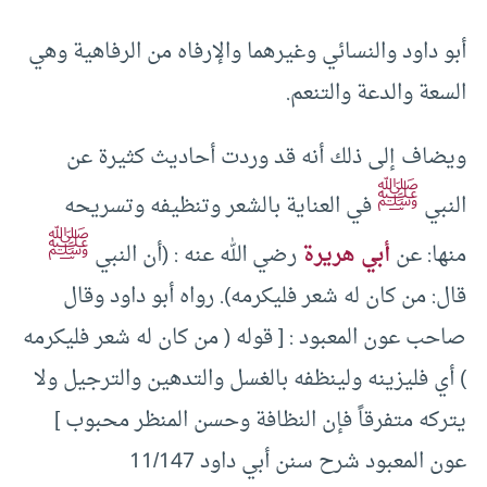
أبو داود والنسائي وغيرهما والإرفاه من الرفاهية وهي
السعة والدعة والتنعم.
ويضاف إلى ذلك أنه قد وردت أحاديث كثيرة عن
ﷺ
النبي
في العناية بالشعر وتنظيفه وتسريحه
ﷺ
منها: عن
أبي هريرة
رضي الله عنه ‏:‏ ‏(‏أن النبي
قال‏:‏ من كان له شعر فليكرمه‏)‏‏.‏ رواه أبو داود‏ وقال
صاحب عون المعبود : [ قوله ( من كان له شعر فليكرمه
) أي فليزينه ولينظفه بالغسل والتدهين والترجيل ولا
يتركه متفرقاً فإن النظافة وحسن المنظر محبوب ]
عون المعبود شرح سنن أبي داود 11/147