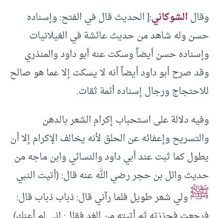
‏وقال
الشوكاني
:[ الحديث قال في الفتح‏:‏ وإسناده
حسن وله شاهد من حديث عائشة في الغيلانيات
وإسناده حسن أيضاً وسكت عنه أبو داود والمنذري
وقد صرح أبو داود أيضاً أنه لا يسكت إلا عما هو صالح
للاحتجاج ورجال إسناده أئمة ثقات‏.‏
وفيه دلالة على استحباب إكرام الشعر بالدهن
والتسريح وإعفائه عن الحلق لأنه يخالف الإكرام إلا أن
يطول كما ثبت عند أبي داود والنسائي وابن ماجه من
حديث وائل بن حجر رضي الله عنه قال‏:‏ ‏(‏أتيت النبي
ﷺ
ولي شعر طويل فلما رآني قال‏:‏ ذباب ذباب قال‏:‏
فرجعت فجززته ثم أتيته من الغد فقال‏:‏ إني لم أعنك‏)