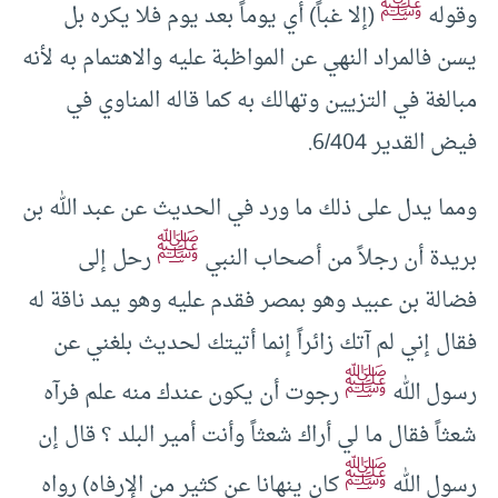
ﷺ
وقوله
‏(‏إلا غباً‏)‏ أي يوماً بعد يوم فلا يكره بل
يسن فالمراد النهي عن المواظبة عليه والاهتمام به لأنه
مبالغة في التزيين وتهالك به كما قاله المناوي في
فيض القدير 6/404.
ومما يدل على ذلك ما ورد في الحديث عن عبد الله بن
ﷺ
بريدة أن رجلاً من أصحاب النبي
رحل إلى
فضالة بن عبيد وهو بمصر فقدم عليه وهو يمد ناقة له
فقال إني لم آتك زائراً إنما أتيتك لحديث بلغني عن
ﷺ
رسول الله
رجوت أن يكون عندك منه علم فرآه
شعثاً فقال ما لي أراك شعثاً وأنت أمير البلد ؟ قال إن
ﷺ
رسول الله
كان ينهانا عن كثير من الإرفاه) رواه