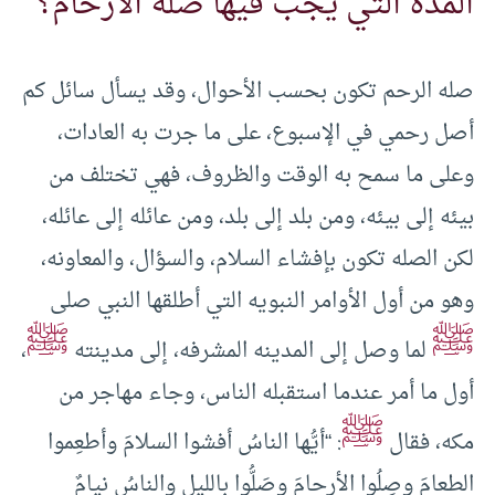
المدة التي يجب فيها صلة الأرحام؟
صله الرحم تكون بحسب الأحوال، وقد يسأل سائل كم
أصل رحمي في الإسبوع، على ما جرت به العادات،
وعلى ما سمح به الوقت والظروف، فهي تختلف من
بيئه إلى بيئه، ومن بلد إلى بلد، ومن عائله إلى عائله،
لكن الصله تكون بإفشاء السلام، والسؤال، والمعاونه،
وهو من أول الأوامر النبويه التي أطلقها النبي صلى
ﷺ
ﷺ
لما وصل إلى المدينه المشرفه، إلى مدينته
،
أول ما أمر عندما استقبله الناس، وجاء مهاجر من
ﷺ
مكه، فقال
: “أيُّها الناسُ أفشوا السلامَ وأطعِموا
الطعامَ وصِلُوا الأرحامَ وصَلُّوا بالليلِ والناسُ نيامٌ