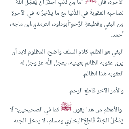
ﷺ
الآخره، قال
: “ما مِن ذنبٍ أجدَرَ أنْ يُعجِّلَ اللهُ
لصاحبِه العقوبةَ في الدُّنيا مع ما يدَّخِرُ له في الآخرةِ
مِن البغيِ وقطيعةِ الرَّحمِ”أبوداود، الترمذي،ابن ماجة،
أحمد.
البغي هو الظلم، كلام السلف واضح، المظلوم لابد أن
يرى عقوبه الظالم بعينيه، يعجل الله عز وجل له
العقوبه هذا الظالم.
والأمر الآخر قاطع الرحم.
ﷺ
-والأعظم من هذا يقول
كما في الصحيحين:” لَا
يَدْخُلُ الجَنَّةَ قَاطِعٌ”البخاري ومسلم، لا يدخل الجنه