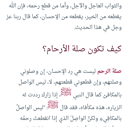
والثواب العاجل والآجل، وأما من قطع رحمه، فإن الله
يقطعه من الخير، يقطعه من الإحسان، كما قال ربنا عز
وجل في هذا الحديث.
كيف تكون صلة الأرحام؟
صلة الرحم
ليست هي رد الإحسان، إن وصلوني
وصلتهم، وإن قطعوني قطعتهم، لا، ليس الواصل
ﷺ
بالمكافئ كما قال النبي
، إذا زارك رددت له
ﷺ
الزياره، هذه مكأفاه، فقد قال
: “ليس الواصلُ
بالمكافِيءِ ولكنَّ الواصِلَ الذي إذا انقطعتْ رحمُه