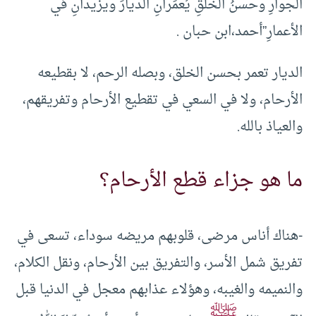
الجوارِ وحسنُ الخلقِ يُعمِّرانِ الديارَ ويزيدانِ في
الأعمارِ”أحمد،ابن حبان .
الديار تعمر بحسن الخلق، وبصله الرحم، لا بقطيعه
الأرحام، ولا في السعي في تقطيع الأرحام وتفريقهم،
والعياذ بالله.
ما هو جزاء قطع الأرحام؟
-هناك أناس مرضى، قلوبهم مريضه سوداء، تسعى في
تفريق شمل الأسر، والتفريق بين الأرحام، ونقل الكلام،
والنميمه والغيبه، وهؤلاء عذابهم معجل في الدنيا قبل