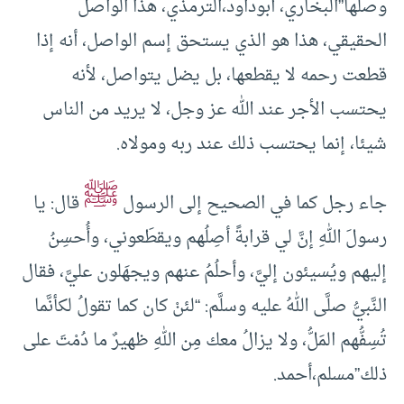
وصلَها”البخاري، أبوداود،الترمذي، هذا الواصل
الحقيقي، هذا هو الذي يستحق إسم الواصل، أنه إذا
قطعت رحمه لا يقطعها، بل يضل يتواصل، لأنه
يحتسب الأجر عند الله عز وجل، لا يريد من الناس
شيئا، إنما يحتسب ذلك عند ربه ومولاه.
ﷺ
جاء رجل كما في الصحيح إلى الرسول
قال: يا
رسولَ اللهِ إنَّ لي قرابةً أصِلُهم ويقطَعوني، وأُحسِنُ
إليهم ويُسيئون إليَّ، وأحلُمُ عنهم ويجهَلون عليَّ، فقال
النَّبيُّ صلَّى اللهُ عليه وسلَّم: “لئنْ كان كما تقولُ لكأنَّما
تُسِفُّهم المَلُّ، ولا يزالُ معك مِن اللهِ ظهيرٌ ما دُمْتَ على
ذلك”مسلم،أحمد.