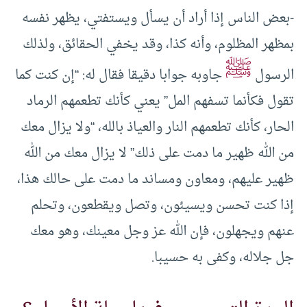
-بعض الناس إذا أراد أن يسأل ويستفتي، يظهر نفسه
بمظهر المظلوم، وأنه كذا، وقد يخفي الحقائق، ولذلك
ﷺ
الرسول
جاوبه جوابا دقيقا فقال له: “إن كنت كما
تقول فكأنما تسفهم المل” يعني كأنك تطعمهم الرماد
الحار، كأنك تطعمهم النار والعياذ بالله، “ولا يزال معك
من الله ظهير ما دمت على ذلك” لا يزال معك من الله
ظهير عليهم، ومعاون ومساند ما دمت على حالك هذا،
إذا كنت تحسن ويسيئون، وتصل ويقطعون، وتحلم
عنهم ويجهلون، فإن الله عز وجل معينك، وهو معك
جل جلاله، وكفى به حسيبا.