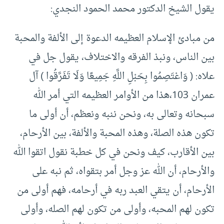
يقول الشيخ الدكتور محمد الحمود النجدي:
من مبادئ الإسلام العظيمه الدعوة إلى الألفة والمحبة
بين الناس، ونبذ الفرقه والاختلاف، يقول جل في
علاه: ( وَاعْتَصِمُوا بِحَبْلِ اللَّهِ جَمِيعًا وَلَا تَفَرَّقُوا ) آل
عمران 103،هذا من الأوامر العظيمه التي أمر الله
سبحانه وتعالى به، ونحن ننبه ونعظم، أن أولى ما
تكون هذه الصلة، وهذه المحبة والألفة، بين الأرحام،
بين الأقارب، كيف ونحن في كل خطبة نقول اتقوا الله
والأرحام، أن الله عز وجل أمر بتقواه، ثم نبه على
الأرحام، أن يتقي العبد ربه في أرحامه، فهم أولى من
تكون لهم المحبه، وأولى من تكون لهم الصله، وأولى