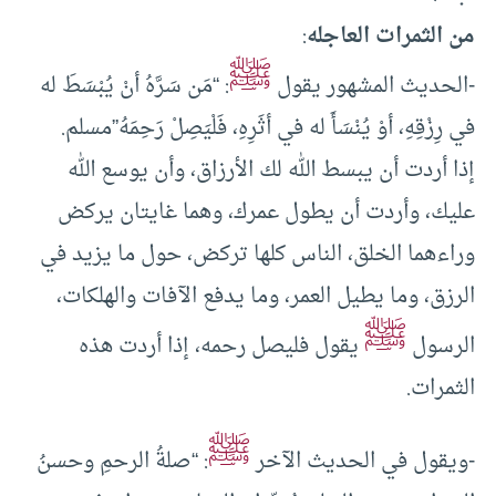
من الثمرات العاجله
:
ﷺ
-الحديث المشهور يقول
: “مَن سَرَّهُ أنْ يُبْسَطَ له
في رِزْقِهِ، أوْ يُنْسَأَ له في أثَرِهِ، فَلْيَصِلْ رَحِمَهُ”مسلم.
إذا أردت أن يبسط الله لك الأرزاق، وأن يوسع الله
عليك، وأردت أن يطول عمرك، وهما غايتان يركض
وراءهما الخلق، الناس كلها تركض، حول ما يزيد في
الرزق، وما يطيل العمر، وما يدفع الآفات والهلكات،
ﷺ
الرسول
يقول فليصل رحمه، إذا أردت هذه
الثمرات.
ﷺ
-ويقول في الحديث الآخر
: “صلةُ الرحمِ وحسنُ