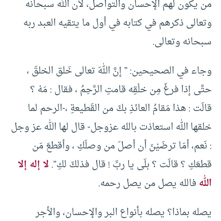
من يكون لهم الإحسان والتواصل، لأن الله سبحانه
وتعالى ذكرهم في كتابه في أول ما يتقيه العبد ربه
سبحانه وتعالى.
وجاء في الصحيحين: ” إنَّ اللهَ تعالى خَلق الخلقَ ،
حتَّى إذا فرغَ مِن خلْقِه قامتِ الرَّحِمُ ، فقال : مَهْ ؟
قالَت : هذا مَقامُ العائذِ بكَ من القَطيعةِ ،-الرحم لما
خلقها الله استعاذت بالله عزوجل- قال لها الله عز وجل
: نَعم، أمَا ترضَيْنَ أن أصلَ من وصلَكِ ، وأقطعَ مَن
قطعَكِ ؟ قالَت ؟ بلَى يا ربِّ ! قال فذلكَ لكِ”.
لا إله إلا
الله
فالله يصل من يصل رحمه.
يصله بماذا؟ يصله بأنواع البر والإحسان، والأجر