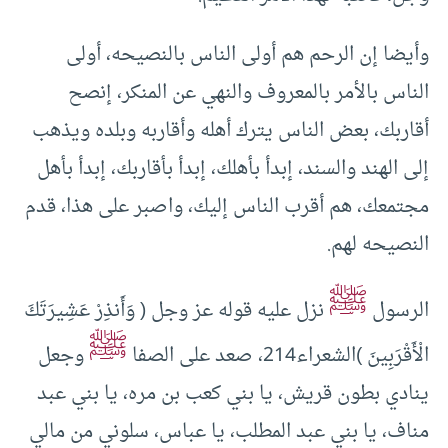
وأيضا إن الرحم هم أولى الناس بالنصيحه، أولى
الناس بالأمر بالمعروف والنهي عن المنكر، إنصح
أقاربك، بعض الناس يترك أهله وأقاربه وبلده ويذهب
إلى الهند والسند، إبدأ بأهلك، إبدأ بأقاربك، إبدأ بأهل
مجتمعك، هم أقرب الناس إليك، واصبر على هذا، قدم
النصيحه لهم.
ﷺ
الرسول
نزل عليه قوله عز وجل ( وَأَنذِرْ عَشِيرَتَكَ
ﷺ
الْأَقْرَبِينَ )الشعراء214، صعد على الصفا
وجعل
ينادي بطون قريش، يا بني كعب بن مره، يا بني عبد
مناف، يا بني عبد المطلب، يا عباس، سلوني من مالي