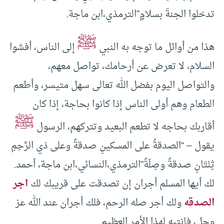
تدخلوا الجنةَ بسلامٍ”الترمذي،ابن ماجة.
ﷺ
هذا من أوائل ما توجه به النبي
إلى الناس، أفشوا
السلام، لا تعرض عن أرحامك، تواصل معهم،
والتواصل اليوم بفضل الله تعالى سهل متيسر، وأطعم
الطعام وهم أولى الناس إذا كانوا بحاجة، إذا كان
ﷺ
أقاربك بحاجه لا تطعم البعيد وتتركهم، الرسول
يقول – “الصدقةُ على المسكينِ صدقةٌ وعلى ذي الرَّحِمِ
ثِنْتَانِ صدقةٌ وصِلَةٌ”الترمذي،النسائي،ابن ماجة، أحمد.
لك أيها المسلم أجران إن تصدقت على قريبك لك
اجر
الصدقه
ولك أجر صله الرحم، فلك أجران عند الله عز
وجل، فانتبه لهذا الأمر العظيم.