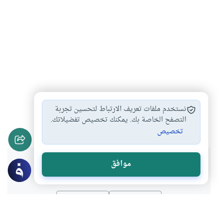
صناديق الاستثمار في…
فقه المعاملات
#
#
نستخدم ملفات تعريف الارتباط لتحسين تجربة
التبرع بفوائد البنوك…
التعامل مع البنوك…
التصفح الخاصة بك. يمكنك تخصيص تفضيلاتك.
#
#
تخصيص
هل انتفعت بهذا المحتوى؟
موافق
نعم
لا