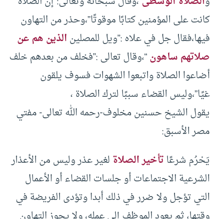
و
الصلاة الوسطى
“،وقال سبحانه وتعالى:”إن الصلاة
كانت على المؤمنين كتابًا موقوتًا”،وحذر من التهاون
فيها،فقال جل في علاه :”ويل للمصلين
الذين هم عن
صلاتهم ساهون
“،وقال تعالى :”فخلف من بعدهم خلف
أضاعوا الصلاة واتبعوا الشهوات فسوف يلقون
غيًا”،وليس القضاء سببًا لترك الصلاة ،
يقول الشيخ حسنين مخلوف-رحمه الله تعالى- مفتي
مصر الأسبق:
يَحْرُم شرعًا
تأخير الصلاة
لغير عذر وليس من الأعذار
الشرعية الاجتماعات أو جلسات القضاء أو الأعمال
التي تؤجل ولا ضرر في ذلك أبدا وتؤدى الفريضة في
وقتها، ثم يعود الموظف إلى عمله، ولا يجوز التهاون