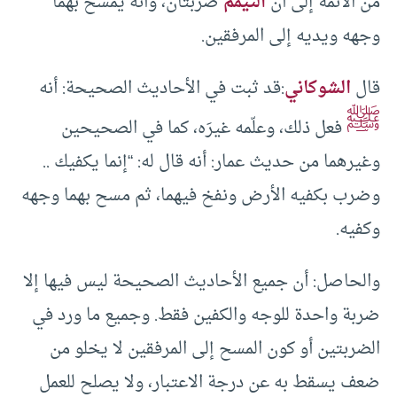
من الأئمة إلى أن
التيمم
ضربتان، وأنه يمسح بهما
وجهه ويديه إلى المرفقين.
قال
الشوكاني
:قد ثبت في الأحاديث الصحيحة: أنه
ﷺ
فعل ذلك، وعلّمه غيرَه، كما في الصحيحين
وغيرهما من حديث عمار: أنه قال له: “إنما يكفيك ..
وضرب بكفيه الأرض ونفخ فيهما، ثم مسح بهما وجهه
وكفيه.
والحاصل: أن جميع الأحاديث الصحيحة ليس فيها إلا
ضربة واحدة للوجه والكفين فقط. وجميع ما ورد في
الضربتين أو كون المسح إلى المرفقين لا يخلو من
ضعف يسقط به عن درجة الاعتبار، ولا يصلح للعمل