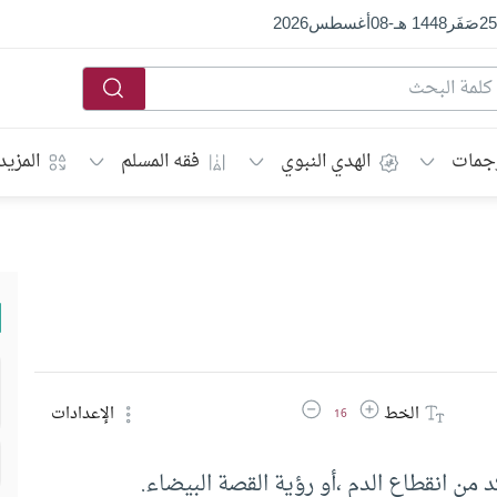
25
صَفَر
1448 هـ
-
08
أغسطس
2026
جمات
الهدي النبوي
فقه المسلم
المزيد
زيادة حجم الخط
تقليل حجم الخط
الخط
الإعدادات
16
 من انقطاع الدم ،أو رؤية القصة البيضاء.