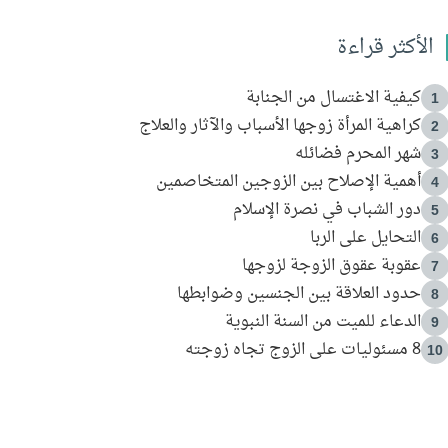
الأكثر قراءة
كيفية الاغتسال من الجنابة
1
كراهية المرأة زوجها الأسباب والآثار والعلاج
2
شهر المحرم فضائله
3
أهمية الإصلاح بين الزوجين المتخاصمين
4
دور الشباب في نصرة الإسلام
5
التحايل على الربا
6
عقوبة عقوق الزوجة لزوجها
7
حدود العلاقة بين الجنسين وضوابطها
8
الدعاء للميت من السنة النبوية
9
8 مسئوليات على الزوج تجاه زوجته
10