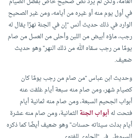
العامة، ولكن لم يرد نص صحيح خاص بفضل الصيام
في أول يوم منه أو غيره من أيامه، ومن غير الصحيح
الوارد في ذلك حديث أنس “إن في الجنة نهرًا يقال له
رجب، ماؤه أبيض من اللبن وأحلى من العسل من صام
يومًا من رجب سقاه الله من ذلك النهر” وهو حديث
ضعيف.
وحديث ابن عباس “من صام من رجب يومًا كان
كصيام شهر، ومن صام منه سبعة أيام غلقت عنه
أبواب الجحيم السبعة، ومن صام منه ثمانية أيام
فتحت له
أبواب الجنة
الثمانية، ومن صام منه عشرة
أيام بدلت سيئاته حسنات” وهو ضعيف أيضًا كما ذكره
السيوطي في “الحاوي للفتوى.