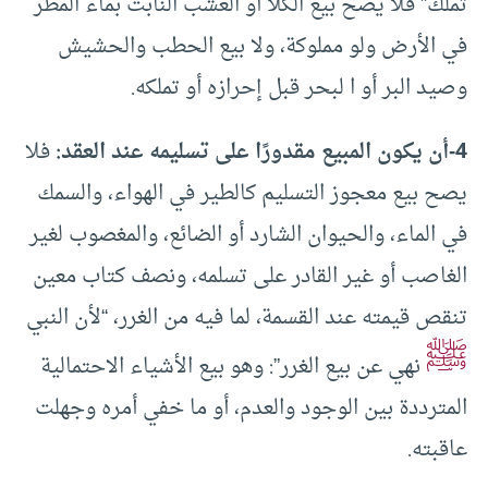
تملك” فلا يصح بيع الكلأ أو العشب النابت بماء المطر
في الأرض ولو مملوكة، ولا بيع الحطب والحشيش
وصيد البر أو ا لبحر قبل إحرازه أو تملكه.
4-أن يكون المبيع مقدورًا على تسليمه عند العقد:
فلا
يصح بيع معجوز التسليم كالطير في الهواء، والسمك
في الماء، والحيوان الشارد أو الضائع، والمغصوب لغير
الغاصب أو غير القادر على تسلمه، ونصف كتاب معين
تنقص قيمته عند القسمة، لما فيه من الغرر، “لأن النبي
ﷺ
نهي عن بيع الغرر”: وهو بيع الأشياء الاحتمالية
المترددة بين الوجود والعدم، أو ما خفي أمره وجهلت
عاقبته.