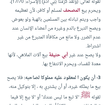
لقوله تعالى: (وَلَقَدْ كَرَّمْنَا بَنِي آدَمَ) [الإسراء: 17/70]،
ويحرم بيع
المصحف
لمسلم أو كافر، لأن تعظيمه
واجب ويتم تبادله بين المسلمين بالهبة ولو بعوض.
ويصح التبرع بالدم وغيره من أعضاء الإنسان عند
عدم الضرر. ولا مانع من مكافأة المتبرع من غير
اشتراط.
ولا يصح عند غير
أبي حنيفة
بيع آلات الملاهي، لأنها
معدة للفساد، ويحرم الانتفاع بها.
3- أن يكون ا لمعقود عليه مملوكا لصاحبه:
فلا يصح
بيع ما يملكه غيره، أو أن يشتري به ، إلا بتوكيل منه،
ﷺ
لقوله
: “لا تبع ما ليس عندك” أو “لا بيع إلا فيما