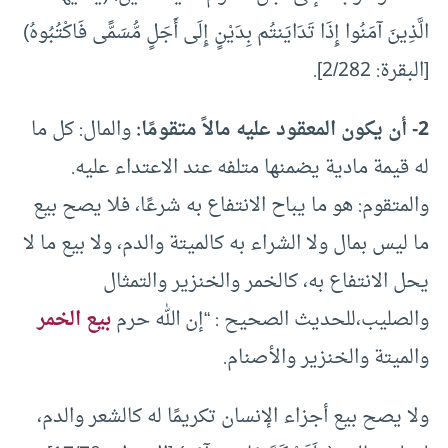
الَّذِينَ آمَنُوا إِذَا تَدَايَنتُم بِدَيْنٍ إِلَى أَجَلٍ مُّسَمًّى فَاكْتُبُوهُ)
[البقرة: 2/282].
2- أن يكون المعقود عليه مالاً متقومًا:
والمال: كل ما
له قيمة مادية يضمنها متلفه عند الاعتداء عليه.
والمتقوم: هو ما يباح الانتفاع به شرعًا، فلا يصح بيع
ما ليس بمال ولا الشراء به كالميتة والدم، ولا بيع ما لا
يحل الانتفاع به، كالخمر والخنزير والتمثال
والصليب،للحديث الصحيح : “إن الله حرم
بيع الخمر
والميتة والخنزير والأصنام.
ولا يصح بيع أجزاء الإنسان تكريمًا له كالشعر والدم،