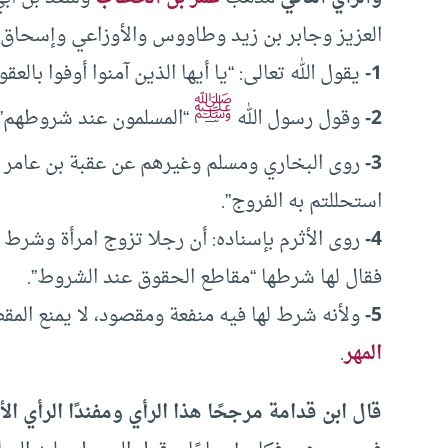
العزيز وجابر بن زيد وطاووس والأوزاعي وإسحاق وال
1-
يقول الله تعالى: “يا أيها الذين آمنوا أوفوا بالعقود
ﷺ
2-
وقول رسول الله
“المسلمون عند شروطهم”.
3-
روى البخاري ومسلم وغيرهم عن عقبة بن عامر أ
استحللتم به الفروج”.
4-
روى الأثرم بإسناده: أن رجلا تزوج امرأة وشرط له
فقال لها شرطها “مقاطع الحقوق عند الشروط”.
5-
ولأنه شرط لها فيه منفعة ومقصود، لا يمنع المق
المهر
.
قال ابن قدامة مرجحًا هذا الرأي ومفندًا الرأي الأ