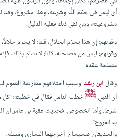
في عصرهم، فكان إجماعًا، وقول الرسول عليه الصل
أي ليس في حكم الله وشرعه، وهذا مشروع، وقد ذك
مشروعيته، ومن نفى ذلك فعليه الدليل.
وقولهم: إن هذا يحرّم الحلال، قلنا: لا يحرم حلالاً، 
وقولهم: ليس من مصلحته، قلنا: لا نسلم بذلك، فإن
مصلحة عقده.
وقال
ابن رشد
: وسبب اختلافهم معارضة العموم ل
ﷺ
أن النبي
خطب الناس فقال في خطبته: “كل شرط
شرط. وأما الخصوص، فحديث عقبة بن عامر أن ال
به الفروج”.
والحديثان صحيحان: أخرجهما البخاري ومسلم.