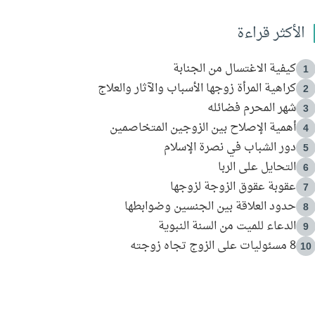
الأكثر قراءة
كيفية الاغتسال من الجنابة
1
كراهية المرأة زوجها الأسباب والآثار والعلاج
2
شهر المحرم فضائله
3
أهمية الإصلاح بين الزوجين المتخاصمين
4
دور الشباب في نصرة الإسلام
5
التحايل على الربا
6
عقوبة عقوق الزوجة لزوجها
7
حدود العلاقة بين الجنسين وضوابطها
8
الدعاء للميت من السنة النبوية
9
8 مسئوليات على الزوج تجاه زوجته
10