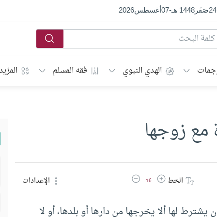
24
صَفَر
1448 هـ
-
07
أغسطس
2026
جمات
الهدي النبوي
فقه المسلم
المزيد
ة مع زوجها
زيادة حجم الخط
تقليل حجم الخط
الخط
الإعدادات
16
 يشترط لها ألا يخرجها من دارها أو بلدها، أو لا