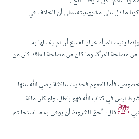
اة والسلام: “كل شرط…الخ”.
رنا ما دل على مشروعيته، على أن الخلاف في
وإنما يثبت للمرأة خيار الفسخ أن لم يف لها به.
ه من مصلحة المرأة، وما كان من مصلحة العاقد كان من
لخصوص، فأما العموم فحديث عائشة رضي الله عنها
 ليس في كتاب الله فهو باطل، ولو كان مائة
ﷺ
نبي
قال: “أحق الشروط أن يوفى به ما استحللتم