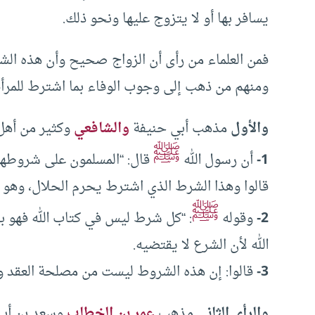
يسافر بها أو لا يتزوج عليها ونحو ذلك.
فمن العلماء من رأى أن الزواج صحيح وأن هذه الشروط
ومنهم من ذهب إلى وجوب الوفاء بما اشترط للمرأة،
والأول
مذهب أبي حنيفة
والشافعي
وكثير من أهل ا
ﷺ
1-
أن رسول الله
قال: “المسلمون على شروطهم، 
قالوا وهذا الشرط الذي اشترط يحرم الحلال، وهو ا
ﷺ
2-
وقوله
: “كل شرط ليس في كتاب الله فهو ب
الله لأن الشرع لا يقتضيه.
3-
قالوا: إن هذه الشروط ليست من مصلحة العقد ول
والرأي الثاني
مذهب
عمر بن الخطاب
وسعد بن أبي