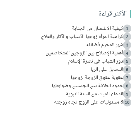
الأكثر قراءة
كيفية الاغتسال من الجنابة
1
كراهية المرأة زوجها الأسباب والآثار والعلاج
2
شهر المحرم فضائله
3
أهمية الإصلاح بين الزوجين المتخاصمين
4
دور الشباب في نصرة الإسلام
5
التحايل على الربا
6
عقوبة عقوق الزوجة لزوجها
7
حدود العلاقة بين الجنسين وضوابطها
8
الدعاء للميت من السنة النبوية
9
8 مسئوليات على الزوج تجاه زوجته
10