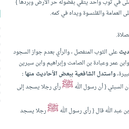
 في ثوب واحد يتقي بفضوله حر الأرض وبردها }
 العمامة والقلنسوة ويداه في كمه.
صلاة.
ديث
على الثوب المنفصل ، والرأي بعدم جواز السجود
ابن عمر وعبادة بن الصامت وإبراهيم وابن سيرين
بيرة،
واستدل الشافعية ببعض الأحاديث منها :
ﷺ
 السبئي { أن رسول الله
رأى رجلا يسجد إلى
ﷺ
 عبد الله قال { رأى رسول الله
رجلا يسجد