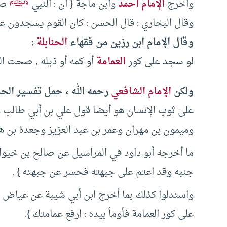
ﷺ
وأخرج
الإمام أحمد
وابن ماجة { أن : النبي
صلى
وقال البخاري : قال الحسن : كان القوم يسجدون على
وقال الإمام ابن رزين من فقهاء
الحنابلة
:
لو سجد على كور
العمامة
أو كمه أو ذيله , صحت ال
ولكن
الإمام الشافعي
رحمه الله ، حمل تفسير الح
على ثوب الإنسان هو أيضا قول علي بن أبي طالب و
وميمون بن مهران وعمر بن عبد العزيز وجعدة بن ه
ما أخرجه أبو داود في المراسيل عن صالح بن خيوان
جنبه وقد اعتم على جبهته فحسر عن جبهته } .
واستدلوا كذلك بما أخرج ابن أبي شيبة عن عياض بن
على كور العمامة فأومأ بيده : ارفع عمامتك }.