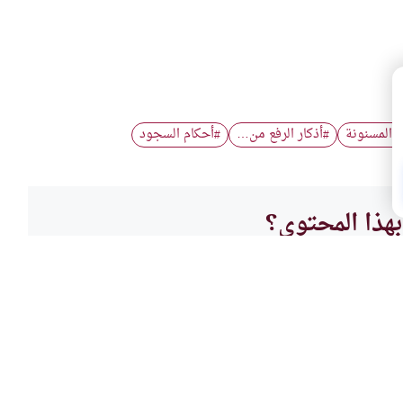
 المسنونة
أذكار الرفع من…
أحكام السجود
#
#
هذا المحتوى؟
لا