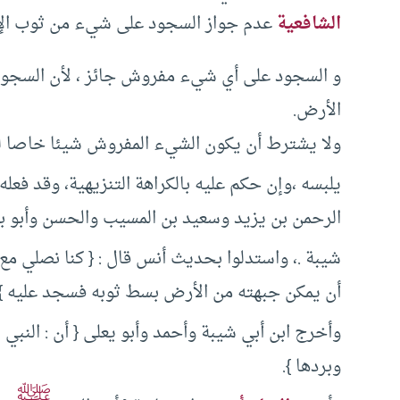
الشافعية
عدم جواز السجود على شيء من ثوب الإ
و السجود على أي شيء مفروش جائز ، لأن السجود
الأرض.
ولا يشترط أن يكون الشيء المفروش شيئا خاصا لل
يلبسه ،وإن حكم عليه بالكراهة التنزيهية، وقد فعله
الرحمن بن يزيد وسعيد بن المسيب والحسن وأبو بك
شيبة .، واستدلوا بحديث أنس قال : { كنا نصلي مع
أن يمكن جبهته من الأرض بسط ثوبه فسجد عليه } . 
ﷺ
وأخرج ابن أبي شيبة وأحمد وأبو يعلى { أن : النبي
وبردها }.