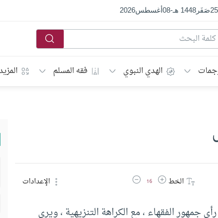
25
صَفَر
1448 هـ
-
08
أغسطس
2026
جمات
الهدي النبوي
فقه المسلم
المزيد
زيادة حجم الخط
تقليل حجم الخط
الخط
الإعدادات
16
مهور الفقهاء ، مع الكراهة التنزيهية ، ويرى