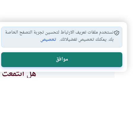
نستخدم ملفات تعريف الارتباط لتحسين تجربة التصفح الخاصة
بك. يمكنك تخصيص تفضيلاتك.
تخصيص
أذكار الركوع والسجود
ترك السجود على…
كيفية السجود
#
#
#
موافق
هل انتفعت ب
نعم
موضوعات ذات صلة