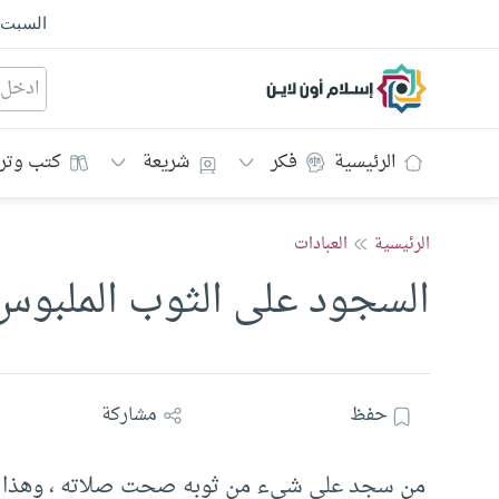
السبت
إسلام أون لاين
الرئيسية
فكر
شريعة
كتب وتر
الرئيسية
العبادات
السجود على الثوب الملبوس
حفظ
مشاركة
من سجد على شيء من ثوبه صحت صلاته ، وهذا رأي ج