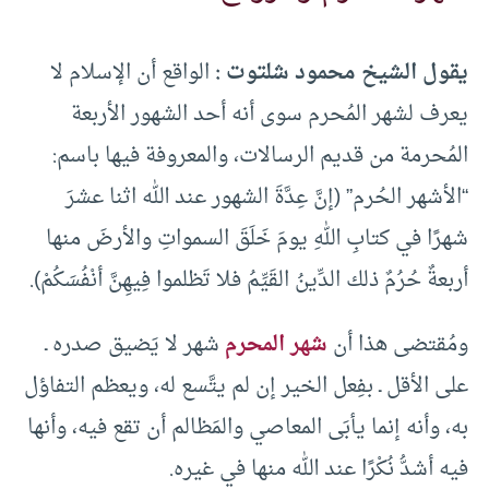
يقول الشيخ محمود شلتوت :
الواقع أن الإسلام لا
يعرف لشهر المُحرم سوى أنه أحد الشهور الأربعة
المُحرمة من قديم الرسالات، والمعروفة فيها باسم:
“الأشهر الحُرم” (إنَّ عِدَّةَ الشهور عند الله اثنا عشرَ
شهرًا في كتابِ اللهِ يومَ خَلَقَ السمواتِ والأرضَ منها
أربعةٌ حُرُمٌ ذلك الدِّينُ القَيِّمُ فلا تَظلموا فِيهِنَّ أنْفُسَكُمْ).
ومُقتضى هذا أن
شهر المحرم
شهر لا يَضيق صدره ـ
على الأقل ـ بفِعل الخير إن لم يتَّسع له، ويعظم التفاؤل
به، وأنه إنما يأبَى المعاصي والمَظالم أن تقع فيه، وأنها
فيه أشدُّ نُكْرًا عند الله منها في غيره.