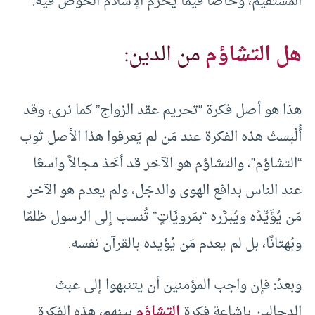
المستقيم، وخاضَا فيما يُحرم الإسلام الخوض فيه.
هل التشاؤم
من الدين:
هذا هو أصل فكرة “تحريم عقد الزواج” كما نرى، وقد
أُلْبستْ هذه الفكرة عند مَن لم يَعرفوا هذا الأصل ثوب
“التشاؤم”، والتشاؤم هو الآخر قد أخَذ مجالاً واسعًا
عند الناس بدافع الهوى والدجَل، ولم يعدم هو الآخر
مَن يُؤَيِّدُه ويُبرِّره “بمَرويَّاتٍ” تُنسب إلى الرسول ظلمًا
وبُهتانًا، بل لم يعدم مَن يُؤيده بالقرآن نفسه.
وبعدُ: فإن واجب المؤمنين أن يتنبهوا إلى عبث
الدجالين بإشاعة فكرة
التشاؤم
بينهم، هذه الفكرة