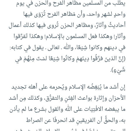
يطلب من المسلمين مظاهر الفرح والحزن في يوم
واحدٍ لشهر واحد، وأن مَظاهر الفرح تُرْوَى فيها
أحاديثُ وآثارٌ، ومظاهر الحزن تُروى فيها كذلك أعمال
وآثار! وهكذا فعل المسلمون بالإسلام! وهكذا تَفرَّقوا
في دينهم وكانوا شِيَعًا، والله ـ تعالى ـ يقول في كتابه:
(إنَّ الذينَ فرَّقُوا دِينَهمْ وكانُوا شِيَعًا لسْتَ مِنْهُمْ في
شَيْءٍ).
إن أشد ما يُبْغِضُه الإسلام ويُحرمه على أهله تجديد
الأحزان وإثارة بواعث الفِتَنِ والتفرُّق، وكذلك مِن أشد
ما يبغضه الافْتِيَات على الله والقول بشرع ما لم يأذن
به، والحقُّ أن الفريقينِ قد انحرفَا عن الصراط