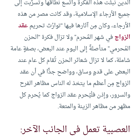
الدين نبتْت هذه الفكرة واتَّسع نطاقُها وتسرَّبت إلى
جميع الأرجاء الإسلامية، وقد كانت مصر من هذه
الأرجاء، وكان مِن آثارها فيها “توارُث تحريم
عقد
الزواج
في شهر المُحرم” ولا تزال فكرة “الحزن
المُحرمي” متأصلةً إلى اليوم عند البعض، بصفةٍ عامة
شاملة، كما لا تزال شعائر الحزن تُقام كل عام عند
البعض على قدمٍ وساق، وواضح جدًّا في أن عقد
الزواج مِن أعظم ما يتخذ له الناس مظاهر الفرح
والسرور، وإذن فلْيُحرم عقد الزواج كما يُحرم كل
مظهر من مظاهر الزينة والمتعة.
العصبية تعمل في الجانب الآخر: