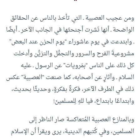
ومن عجيب العصبية ـ التي تأخذ بالناس عن الحقائق
الواضحة ـ أنها نَشرت أجنحتَها في الجانب الآخر ـ أيضًا
ـ وابتدعت في يوم عاشوراء “يوم الحزن عند البعض”
مشروعيةَ الفرح والسرور والتجمُّل والتزيُّن وأدخلت
كل ذلك على الناس “بمَرويات” عن الرسول ـ عليه
السلام ـ وآثارٍ عن أصحابه، كما صنعت “العصبية” عكس
ذلك في الطرف الآخر، فكرةً بفكرةٍ، وحديثًا بحديث،
وابتداعًا بابتداع، فيا للهِ لِلمسلمينَ!
وبالمنازع العصبية المُتعاكسة صار الناظر إلى
المسلمين، وفي كُتبهم الدينية، يرى ويقرأ أن الإسلام