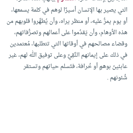
التي يصير بها الإنسان أسيرًا لوهم في كلمة يسمعها،
أو يوم يمرُّ عليه، أو منظر يراه، وأن يُطهِّروا قلوبهم من
هذه الأوهام، وأن يَقدُموا على أعمالهم وتصرُّفاتهم،
وقضاء مصالحهم في أوقاتها التي تتطلبها، مُعتمدين
في ذلك على إيمانهم النَّقِيِّ وعلى توفيق الله لهم، غير
عابئينَ بوهمٍ أو خُرافة، فتَسلم حياتهم وتستقر
شُئونهم .