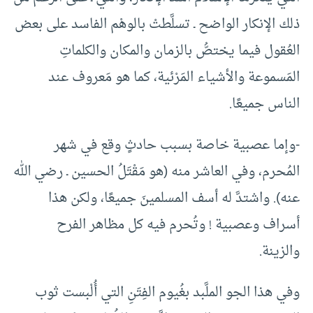
ذلك الإنكار الواضح ـ تسلَّطتْ بالوهْم الفاسد على بعض
العُقول فيما يختصُّ بالزمان والمكان والكلماتِ
المَسموعة والأشياء المَرْئية، كما هو مَعروف عند
الناس جميعًا.
-وإما عصبية خاصة بسبب حادثٍ وقع في شهر
المُحرم، وفي العاشر منه (هو مَقْتَلُ الحسين ـ رضي الله
عنه). واشتدَّ له أسف المسلمينَ جميعًا، ولكن هذا
أسراف وعصبية ! وتُحرم فيه كل مظاهر الفرح
والزينة.
وفي هذا الجو الملَّبد بغُيوم الفِتَنِ التي أُلْبست ثوب