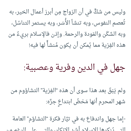
وليس من شكٍّ في أن الزواج مِن أبرز أعمال الخير، به
تُعصم النفوس، وبه تنشأ الأُسَر، وبه يستمر التناسُل،
وبه السَّكَن والمَودة والرحمة. وإذن فالإسلام بريءٌ من
هذه الفِرْية مما يُمكن أن يكون مُنشأً لها فيه!
جهل في الدين وفرية وعصبية:
ولم يَبْقَ بعد هذا سوى أن هذه “الفِرْية” التشاؤوم من
شهر المحرم أنها مَحْضُ ابتداعٍ جرَّه:
-إما جهل واندفاع به في تيَّار فكرة “التشاؤم” العامة
التي يُنكرها الإسلام أشد الإنكار، والتي ـ على الرغم من