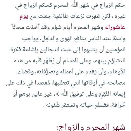
حكم الزواج في شهر الله المحرم كحكم الزواج في
غيره ، لكن ظهرت نزعات طائفية جعلت من
يوم
عاشوراء
وشهر المحرم أيام شؤم وقد أخَذت مجالاً
واسعًا عند الناس بدافع الهوى والدجَل، وواجب
المؤمنين أن يتنبهوا إلى عبث الدجالين بإشاعة فكرة
التشاؤم بينهم، وعلى المسلم أن يُطهِّر قلبه من هذه
الأوهام، وأن يَقدم على أعماله وتصرُّفاته، وقضاء
مصالحه في أوقاتها التي تتطلبها، مُعتمدا في ذلك على
إيمانه النَّقِيِّ وعلى توفيق الله له، غير عابئ بوهمٍ أو
خُرافة، فتَسلم حياته وتستقر شُئونه .
شهر المحرم والزواج: