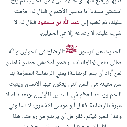
ثديها ورضع منها أي جاءه شيء من الحليب ثم راح
استفتى سيدنا أبا موسى الأشعري فقال له: حَرُمت
عليك، ثم ذهب إلى
عبد الله بن مسعود
فقال له: لا
شيء عليك، لا رضاعة إلا في الحولين.
ﷺ
الحديث عن الرسول
“الرضاع في الحولين”والله
تعالى يقول (والوالدات يرضعن أولادهن حولين كاملين
لمن أراد أن يتم الرضاعة) يعني الرضاعة المحرِّمة لها
سن معينة هي السن التي يتكون فيها الإنسان وينبت
اللحم ويشتد العظم في السنتين الأوليين ،وبعد ذلك لا
عبرة بالرضاعة، فقال أبو موسى الأشعري: لا تسألوني
وهذا الحبر فيكم، فللرجل أن يرضع من زوجته، هذا