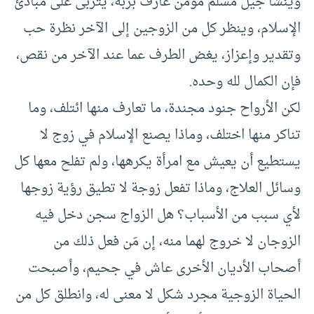
وينشأ جيل مسلم مؤمن عارف بربه، يتربى على مبادئ
الإسلام، وينظر كل من الزوجين إلى الآخر نظرة حب
وتقدير وإعزاز، يغض الطرف عما عند الآخر من نقص،
فإن الكمال لله وحده.
لكن الأرواح جنود مجندة، ما تعارف منها ائتلف، وما
تناكر منها اختلف، وماذا يصنع الإسلام في زوج لا
يستطيع أن يعيش مع امرأة يكرهها، ولم تفلح معها كل
وسائل العلاج، وماذا تفعل زوجة لا تطيق رؤية زوجها
لأي سبب من الأسباب؟ هل الزواج سجن دخل فيه
الزوجان لا خروج لهما منه، إن مَن فعل ذلك من
أصحاب الأديان الأخرى عاش في جحيم، وأصبحت
الحياة الزوجية مجرد شكل لا معنى له، وانطلق كل من