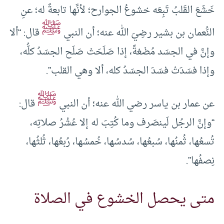
خَشَعَ القَلبُ تَبِعَه خشوعُ الجوارح؛ لأنَّها تابعةٌ له؛ عنِ
ﷺ
النُّعمان بن بشير رضِيَ الله عنه؛ أن النبي
قال: “ألا
وإنَّ في الجسَد مُضْغةً، إذا صَلَحَتْ صَلَح الجسَدُ كلُّه،
وإذا فسَدَتْ فسَدَ الجسَدُ كله، ألا وهي القلب”.
ﷺ
عن عمار بن ياسر رضي الله عنه؛ أن النبي
قال:
“وإنَّ الرجُل لَينصَرف وما كُتِبَ له إلا عُشْرُ صلاتِه،
تُسعُها، ثُمنُها، سُبعُها، سُدسُها، خُمسُها، رُبعُها، ثُلثُها،
نِصفُها”.
متى يحصل الخشوع في الصلاة