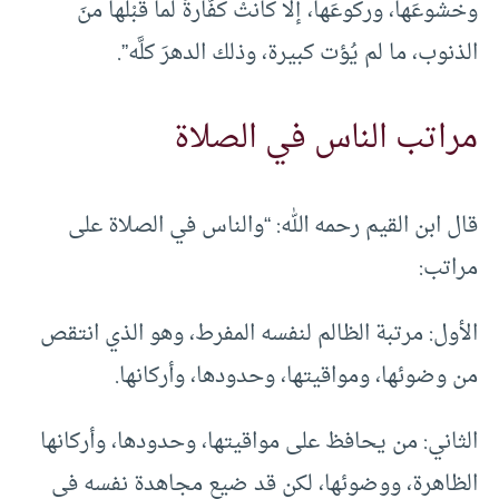
وخشوعَها، وركوعَها، إلا كانتْ كفَّارةً لما قبْلها منَ
الذنوب، ما لم يُؤت كبيرة، وذلك الدهرَ كلَّه”.
مراتب الناس في الصلاة
قال ابن القيم رحمه الله: “والناس في الصلاة على
مراتب:
الأول: مرتبة الظالم لنفسه المفرط، وهو الذي انتقص
من وضوئها، ومواقيتها، وحدودها، وأركانها.
الثاني: من يحافظ على مواقيتها، وحدودها، وأركانها
الظاهرة، ووضوئها، لكن قد ضيع مجاهدة نفسه في