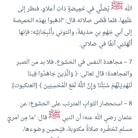
ﷺ
الله
يُصَلِّي في خَمِيصَةٍ ذاتِ أعلامٍ، فنظر إلى
عَلَمِها، فلما قَضَى صلاته قال: “اذهَبوا بهذه الخميصة
إلى أبي جَهْمِ بنِ حذيفةَ، وائتوني بأَنْبِجَانِيِّه؛ فإنها
أَلْهَتْنِي آنفًا في صَلاتي.
7 – مجاهدة النفس في الخشوع، فلا بد من الصبر
والمجاهدة؛ قال تعالى: ﴿ وَالَّذِينَ جَاهَدُوا فِينَا
لَنَهْدِيَنَّهُمْ سُبُلَنَا وَإِنَّ اللَّهَ لَمَعَ الْمُحْسِنِينَ ﴾ [العنكبوت].
8 – استحضار الثوابِ المترتب على الخشوع؛ عن
ﷺ
عثمان رضي الله عنه؛ أن النبي
قال: “ما مِن امرئٍ
مسلم تَحْضُره صلاةٌ مكتوبة، فيُحسِن وضوءها،