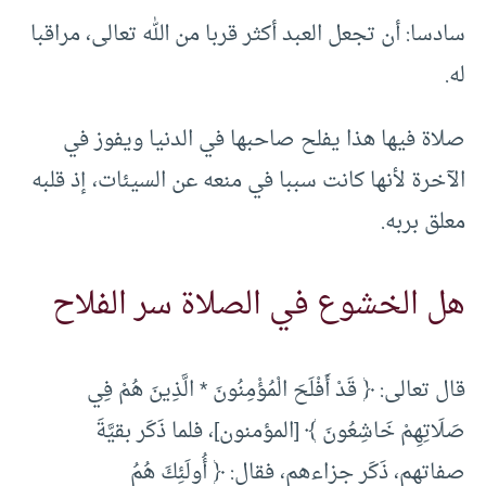
سادسا: أن تجعل العبد أكثر قربا من الله تعالى، مراقبا
له.
صلاة فيها هذا يفلح صاحبها في الدنيا ويفوز في
الآخرة لأنها كانت سببا في منعه عن السيئات، إذ قلبه
معلق بربه.
هل الخشوع في الصلاة سر الفلاح
قال تعالى: ﴿ قَدْ أَفْلَحَ الْمُؤْمِنُونَ * الَّذِينَ هُمْ فِي
صَلَاتِهِمْ خَاشِعُونَ ﴾ [المؤمنون]، فلما ذَكَر بقيَّةَ
صفاتهم، ذَكَر جزاءهم، فقال: ﴿ أُولَئِكَ هُمُ