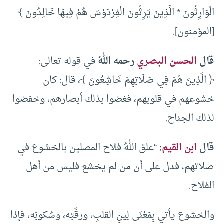
الْوَارِثُونَ * الَّذِينَ يَرِثُونَ الْفِرْدَوْسَ هُمْ فِيهَا خَالِدُونَ ﴾
[المؤمنون].
قال
الحسن البصري
رحمه اللهُ
في قوله تعالى:
﴿ الَّذِينَ هُمْ فِي صَلَاتِهِمْ خَاشِعُونَ ﴾، قال: كان
خشوعهم في قلوبهم، فغضوا بذلك أبصارهم، وخفضوا
لذلك الجناح.
قال
ابن القيم
:
“علق اللهُ فلاح المصلين بالخشوع في
صلاتهم، فدل على أن من لم يخشع فليس من أهل
الفلاح.
والخشوع يأتي بِمَعْنَى لِينِ القلبِ، ورقَّتِه، وسُكونِه، فإذا