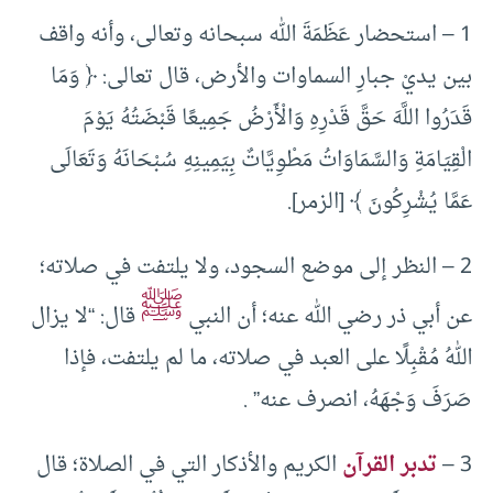
1 – استحضار عَظَمَةَ الله سبحانه وتعالى، وأنه واقف
بين يديْ جبارِ السماوات والأرض، قال تعالى: ﴿ وَمَا
قَدَرُوا اللَّهَ حَقَّ قَدْرِهِ وَالْأَرْضُ جَمِيعًا قَبْضَتُهُ يَوْمَ
الْقِيَامَةِ وَالسَّمَاوَاتُ مَطْوِيَّاتٌ بِيَمِينِهِ سُبْحَانَهُ وَتَعَالَى
عَمَّا يُشْرِكُونَ ﴾ [الزمر].
2 – النظر إلى موضع السجود، ولا يلتفت في صلاته؛
ﷺ
عن أبي ذر رضي الله عنه؛ أن النبي
قال: “لا يزال
اللهُ مُقْبِلًا على العبد في صلاته، ما لم يلتفت، فإذا
صَرَفَ وَجْهَهُ، انصرف عنه” .
3 –
تدبر القرآن
الكريم والأذكار التي في الصلاة؛ قال