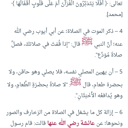
تعالى: ﴿ أَفَلَا يَتَدَبَّرُونَ الْقُرْآنَ أَمْ عَلَى قُلُوبٍ أَقْفَالُهَا ﴾
[محمد].
4 – ذكر الموت في الصلاة؛ عن أبي أيوب رضي الله
ﷺ
عنه؛ أنَّ النبي
قال: “إذا قُمْتَ في صلاتكَ، فصلِّ
صلاةَ مُوَدِّع”.
5 – أن يهيئ المصلي نفسه، فلا يصلي وهو حاقن، ولا
ﷺ
بحضرة طعام، قال
: “لا صلاةَ بحضْرَةِ الطَّعامِ، ولا
وهو يُدافعُه الأَخْبَثَانِ”.
6 – إزالة كل ما يشغل في الصلاة من الزخارف والصور
ونحوها؛ عن
عائشة رضي الله عنها
قالت: قام رسول