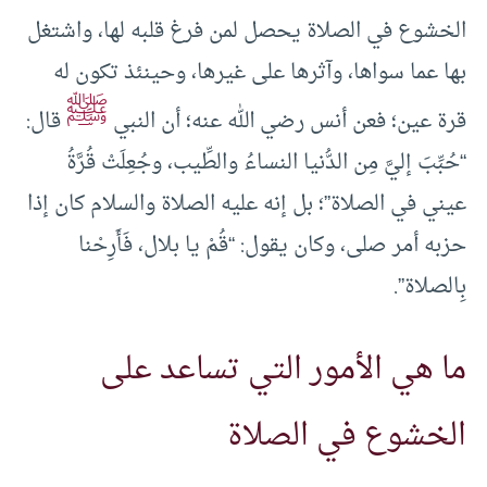
الخشوع في الصلاة يحصل لمن فرغ قلبه لها، واشتغل
بها عما سواها، وآثرها على غيرها، وحينئذ تكون له
ﷺ
قرة عين؛ فعن أنس رضي الله عنه؛ أن النبي
قال:
“حُبِّبَ إليَّ مِن الدُّنيا النساءُ والطِّيب، وجُعِلَتْ قُرَّةُ
عيني في الصلاة”؛ بل إنه عليه الصلاة والسلام كان إذا
حزبه أمر صلى، وكان يقول: “قُمْ يا بلال، فَأَرِحْنا
بِالصلاة”.
ما هي الأمور التي تساعد على
الخشوع في الصلاة