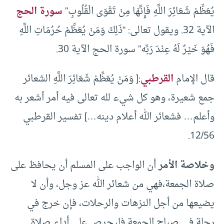
يُعَظِّمْ شَعَائِرَ اللَّهِ فَإِنَّهَا مِنْ تَقْوَى الْقُلُوبِ”
سورة الحج
الآية 32. ويقول تعالى: “ذَلِكَ وَمَنْ يُعَظِّمْ حُرُمَاتِ اللَّهِ
فَهُوَ خَيْرٌ لَهُ عِنْدَ رَبِّه” سورة الحج الآية 30.
قال الإمام
القرطبي
:[ وَمَنْ يُعَظِّمْ شَعَائِرَ اللَّهِ الشعائر
جمع شعيرة، وهو كل شيء لله تعالى فيه أمر أشعر به
وأعلم… فشعائر الله أعلام دينه…] تفسير القرطبي
12/56.
وخلاصة الأمر
أن الواجب على المسلم أن يحافظ على
صلاة الجمعة،فهي من شعائر الله عز وجل، وأن لا
يضيعها من أجل النزهات والرحلات، فإن خرج في
رحلة في صباح الجمعة فليحرص على أداء صلاة