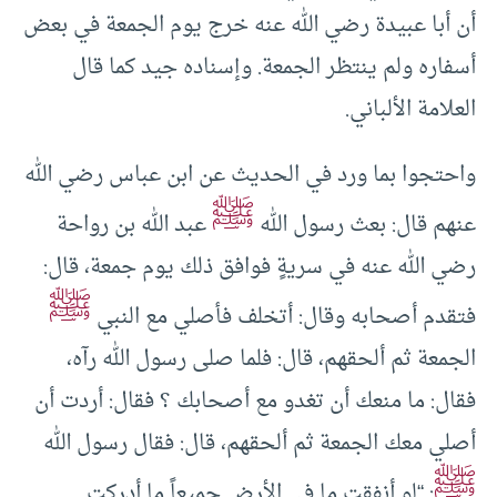
أن أبا عبيدة رضي الله عنه خرج يوم الجمعة في بعض
أسفاره ولم ينتظر الجمعة. وإسناده جيد كما قال
العلامة الألباني.
واحتجوا بما ورد في الحديث عن ابن عباس رضي الله
ﷺ
عنهم قال: بعث رسول الله
عبد الله بن رواحة
رضي الله عنه في سريةٍ فوافق ذلك يوم جمعة، قال:
ﷺ
فتقدم أصحابه وقال: أتخلف فأصلي مع النبي
الجمعة ثم ألحقهم، قال: فلما صلى رسول الله رآه،
فقال: ما منعك أن تغدو مع أصحابك ؟ فقال: أردت أن
أصلي معك الجمعة ثم ألحقهم، قال: فقال رسول الله
ﷺ
: “لو أنفقت ما في الأرض جميعاً ما أدركت