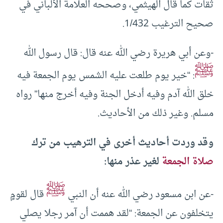
ثقات كما قال الهيثمي، وصححه العلامة الألباني في
صحيح الترغيب 1/432.
-وعن أبي هريرة رضي الله عنه قال: قال رسول الله
ﷺ
: “خير يوم طلعت عليه الشمس يوم الجمعة فيه
خلق الله آدم وفيه أدخل الجنة وفيه أخرج منها” رواه
مسلم. وغير ذلك من الأحاديث.
وقد وردت أحاديث أخرى في الترهيب من ترك
صلاة الجمعة
لغير عذر منها:
ﷺ
-عن ابن مسعود رضي الله عنه أن النبي
قال لقومٍ
يتخلفون عن الجمعة: “لقد هممت أن آمر رجلا يصلي