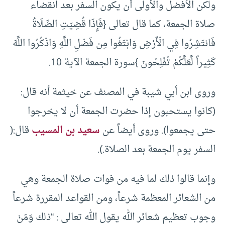
ولكن الأفضل والأولى أن يكون السفر بعد انقضاء
صلاة الجمعة، كما قال تعالى {فَإِذَا قُضِيَتِ الصَّلَاةُ
فَانتَشِرُوا فِي الْأَرْضِ وَابْتَغُوا مِن فَضْلِ اللَّهِ وَاذْكُرُوا اللَّهَ
كَثِيراً لَّعَلَّكُمْ تُفْلِحُونَ }سورة الجمعة الآية 10.
وروى ابن أبي شيبة في المصنف عن خيثمة أنه قال:
(كانوا يستحبون إذا حضرت الجمعة أن لا يخرجوا
حتى يجمعوا). وروى أيضاً عن
سعيد بن المسيب
قال:(
السفر يوم الجمعة بعد الصلاة.).
وإنما قالوا ذلك لما فيه من فوات صلاة الجمعة وهي
من الشعائر المعظمة شرعاً، ومن القواعد المقررة شرعاً
وجوب تعظيم شعائر الله يقول الله تعالى : “ذلك وَمَنْ