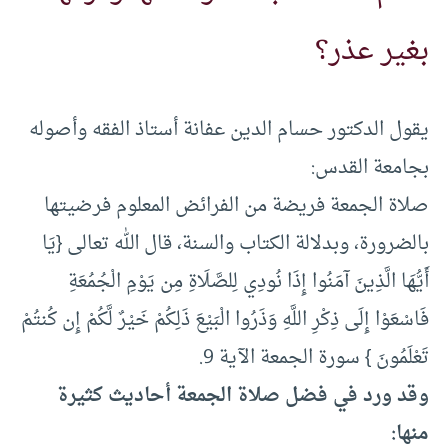
بغير عذر؟
يقول الدكتور حسام الدين عفانة أستاذ الفقه وأصوله
بجامعة القدس:
صلاة الجمعة فريضة من الفرائض المعلوم فرضيتها
بالضرورة، وبدلالة الكتاب والسنة، قال الله تعالى {يَا
أَيُّهَا الَّذِينَ آمَنُوا إِذَا نُودِي لِلصَّلَاةِ مِن يَوْمِ الْجُمُعَةِ
فَاسْعَوْا إِلَى ذِكْرِ اللَّهِ وَذَرُوا الْبَيْعَ ذَلِكُمْ خَيْرٌ لَّكُمْ إِن كُنتُمْ
تَعْلَمُونَ } سورة الجمعة الآية 9.
وقد ورد في فضل صلاة الجمعة أحاديث كثيرة
منها: