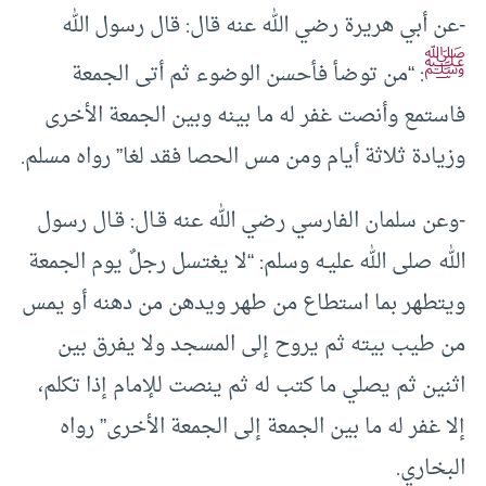
-عن أبي هريرة رضي الله عنه قال: قال رسول الله
ﷺ
: “من توضأ فأحسن الوضوء ثم أتى الجمعة
فاستمع وأنصت غفر له ما بينه وبين الجمعة الأخرى
وزيادة ثلاثة أيام ومن مس الحصا فقد لغا” رواه مسلم.
-وعن سلمان الفارسي رضي الله عنه قـال: قـال رسول
الله صلى الله عليـه وسلم: “لا يغتسل رجلٌ يوم الجمعة
ويتطهر بما استطاع من طهر ويدهن من دهنه أو يمس
من طيب بيته ثم يروح إلى المسجد ولا يفرق بين
اثنين ثم يصلي ما كتب له ثم ينصت للإمام إذا تكلم،
إلا غفر له ما بين الجمعة إلى الجمعة الأخرى” رواه
البخاري.