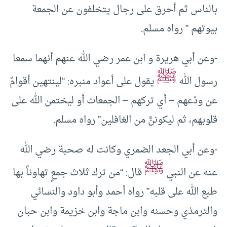
بالناس ثم أحرق على رجال يتخلفون عن الجمعة
بيوتهم ” رواه مسلم.
-وعن أبي هريرة و ابن عمر رضي الله عنهم أنهما سمعا
ﷺ
رسول الله
يقول على أعواد منبره: “لينتهين أقوامٌ
عن ودْعهم – أي تركهم – الجمعات أو ليختمن الله على
قلوبهم، ثم ليكوننَّ من الغافلين” رواه مسلم.
-وعن أبي الجعد الضمري وكانت له صحبة رضي الله
ﷺ
عنه عن النبي
قال: “من ترك ثلاث جمعٍ تهاوناً بها
طبع الله على قلبه” رواه أحمد وأبو داود والنسائي
والترمذي وحسنه وابن ماجة وابن خزيمة وابن حبان