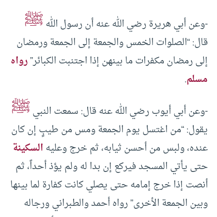
ﷺ
-وعن أبي هريرة رضي الله عنه أن رسول الله
قال: “الصلوات الخمس والجمعة إلى الجمعة ورمضان
إلى رمضان مكفرات ما بينهن إذا اجتنبت الكبائر”
رواه
مسلم
.
ﷺ
-وعن أبي أيوب رضي الله عنه قال: سمعت النبي
يقول: “من اغتسل يوم الجمعة ومس من طيبٍ إن كان
عنده، ولبس من أحسن ثيابه، ثم خرج وعليه
السكينة
حتى يأتي المسجد فيركع إن بدا له ولم يؤذ أحداً، ثم
أنصت إذا خرج إمامه حتى يصلي كانت كفارة لما بينها
وبين الجمعة الأخرى” رواه أحمد والطبراني ورجاله