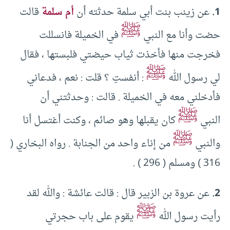
1.
عن زينب بنت أبي سلمة حدثته أن
أم سلمة
قالت
ﷺ
حضت وأنا مع النبي
في الخميلة فانسللت
فخرجت منها فأخذت ثياب حيضتي فلبستها ، فقال
ﷺ
لي رسول الله
: أنفستِ ؟ قلت : نعم ، فدعاني
فأدخلني معه في الخميلة . قالت : وحدثتني أن
ﷺ
النبي
كان يقبلها وهو صائم ، وكنت أغتسل أنا
ﷺ
والنبي
من إناء واحد من الجنابة . رواه البخاري (
316 ) ومسلم ( 296 ) .
2.
عن عروة بن الزبير قال : قالت عائشة : والله لقد
ﷺ
رأيت رسول الله
يقوم على باب حجرتي