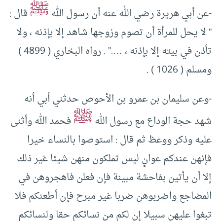
ﷺ
-عن أبي هريرة رضي الله عنه أن رسول الله
قال :
” لا يحل للمرأة أن تصوم وزوجها شاهد إلا بإذنه ، ولا
تأذن في بيته إلا بإذنه ، ….” . رواه البخاري ( 4899 )
ومسلم ( 1026 ) .
-وعن سليمان بن عمرو بن الأحوص حدثني أبي أنه
ﷺ
شهد حجة الوداع مع رسول الله
فحمد الله وأثنى
عليه وذكر ووعظ ثم قال : استوصوا بالنساء خيرا
فإنهن عندكم عوانٍ ليس تملكون منهن شيئا غير ذلك
إلا أن يأتين بفاحشة مبينة فإن فعلن فاهجروهن في
المضاجع واضربوهن ضربا غير مبرح فإن أطعنكم فلا
تبغوا عليهن سبيلا إن لكم من نسائكم حقا ولنسائكم