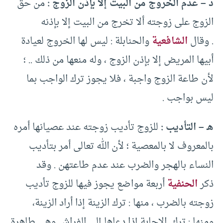
د – عدم الخروج من البيت إلا بإذن الزوج :
من حق
الزوج على زوجته ألا تخرج من البيت إلا بإذنه
. وقال
الشافعية
والحنابلة : ليس لها الخروج لعيادة
أبيها المريض إلا بإذن الزوج ، وله منعها من ذلك .. ؛
لأن طاعة الزوج واجبة ، فلا يجوز ترك الواجب بما
ليس بواجب .
هـ – التأديب :
للزوج تأديب زوجته عند عصيانها أمره
بالمعروف لا بالمعصية ؛ لأن الله تعالى أمر بتأديب
النساء بالهجر والضرب عند عدم طاعتهن . وقد
ذكر
الحنفية
أربعة مواضع يجوز فيها للزوج تأديب
زوجته بالضرب ، منها : ترك الزينة إذا أراد الزينة،
ومنها : ترك الإجابة إذا دعاها إلى الفراش وهي طاهرة