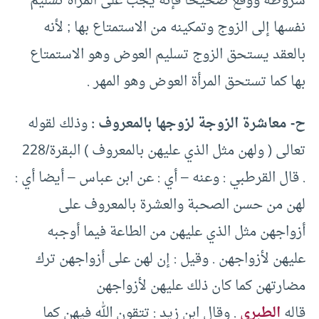
شروطه ووقع صحيحا فإنه يجب على المرأة تسليم
نفسها إلى الزوج وتمكينه من الاستمتاع بها ; لأنه
بالعقد يستحق الزوج تسليم العوض وهو الاستمتاع
بها كما تستحق المرأة العوض وهو المهر .
ح- معاشرة الزوجة لزوجها بالمعروف :
وذلك لقوله
تعالى ( ولهن مثل الذي عليهن بالمعروف ) البقرة/228
. قال القرطبي : وعنه – أي : عن ابن عباس – أيضا أي :
لهن من حسن الصحبة والعشرة بالمعروف على
أزواجهن مثل الذي عليهن من الطاعة فيما أوجبه
عليهن لأزواجهن . وقيل : إن لهن على أزواجهن ترك
مضارتهن كما كان ذلك عليهن لأزواجهن
قاله
الطبري
. وقال ابن زيد : تتقون الله فيهن كما