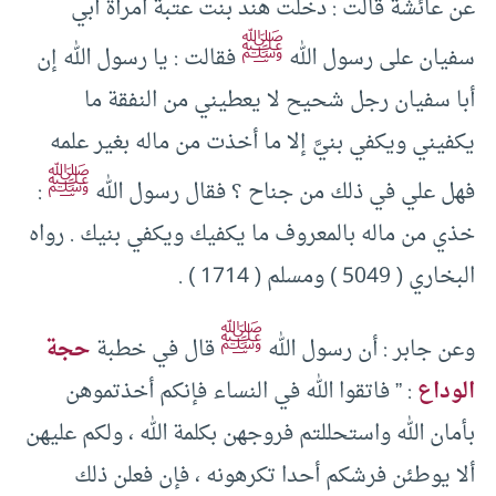
عن عائشة قالت : دخلت هند بنت عتبة امرأة أبي
ﷺ
سفيان على رسول الله
فقالت : يا رسول الله إن
أبا سفيان رجل شحيح لا يعطيني من النفقة ما
يكفيني ويكفي بنيَّ إلا ما أخذت من ماله بغير علمه
ﷺ
فهل علي في ذلك من جناح ؟ فقال رسول الله
:
خذي من ماله بالمعروف ما يكفيك ويكفي بنيك . رواه
البخاري ( 5049 ) ومسلم ( 1714 ) .
ﷺ
وعن جابر : أن رسول الله
قال في خطبة
حجة
الوداع
: ” فاتقوا الله في النساء فإنكم أخذتموهن
بأمان الله واستحللتم فروجهن بكلمة الله ، ولكم عليهن
ألا يوطئن فرشكم أحدا تكرهونه ، فإن فعلن ذلك