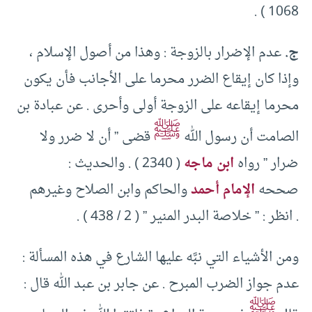
1068 ) .
ج.
عدم الإضرار بالزوجة : وهذا من أصول الإسلام ،
وإذا كان إيقاع الضرر محرما على الأجانب فأن يكون
محرما إيقاعه على الزوجة أولى وأحرى . عن عبادة بن
ﷺ
الصامت أن رسول الله
قضى ” أن لا ضرر ولا
ضرار ” رواه
ابن ماجه
( 2340 ) . والحديث :
صححه
الإمام أحمد
والحاكم وابن الصلاح وغيرهم
. انظر : ” خلاصة البدر المنير ” ( 2 / 438 ) .
ومن الأشياء التي نبَّه عليها الشارع في هذه المسألة :
عدم جواز الضرب المبرح . عن جابر بن عبد الله قال :
ﷺ