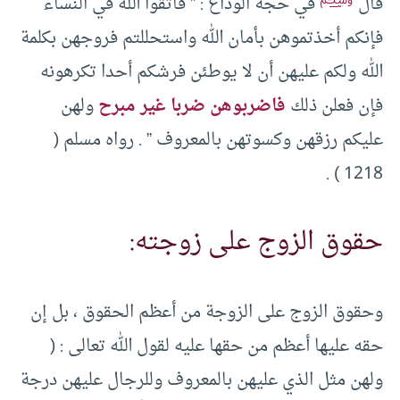
قال
في حجة الوداع : ” فاتقوا الله في النساء
فإنكم أخذتموهن بأمان الله واستحللتم فروجهن بكلمة
الله ولكم عليهن أن لا يوطئن فرشكم أحدا تكرهونه
فإن فعلن ذلك
فاضربوهن ضربا غير مبرح
ولهن
عليكم رزقهن وكسوتهن بالمعروف ” . رواه مسلم (
1218 ) .
حقوق الزوج على زوجته:
وحقوق الزوج على الزوجة من أعظم الحقوق ، بل إن
حقه عليها أعظم من حقها عليه لقول الله تعالى : (
ولهن مثل الذي عليهن بالمعروف وللرجال عليهن درجة