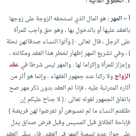
1. الحقوق الماليَّة :
أ – المهر :
هو المال الذي تستحقه الزوجة على زوجها
بالعقد عليها أو بالدخول بها ، وهو حق واجب للمرأة
على الرجل ، قال تعالى : { وآتوا النساء صدقاتهن نحلة
} ، وفي تشريع المهر إظهار لخطر هذا العقد ومكانته ،
وإعزاز للمرأة وإكراما لها . والمهر ليس شرطا في
عقد
الزواج
ولا ركنا عند جمهور الفقهاء ، وإنما هو أثر من
آثاره المترتبة عليه ، فإذا تم العقد بدون ذكر مهر صح
باتفاق الجمهور لقوله تعالى : { لا جناح عليكم إن
طلقتم النساء ما لم تمسوهن أو تفرضوا لهن فريضة }
فإباحة الطلاق قبل المسيس وقبل فرض صداق يدل
على جواز عدم تسمية المهر في العقد . فإن سمِّي العقد