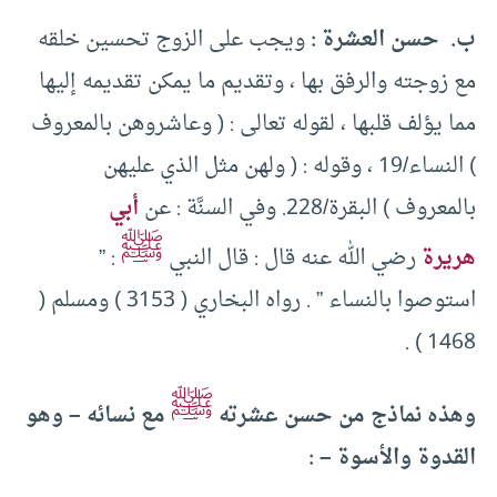
ب. حسن العشرة :
ويجب على الزوج تحسين خلقه
مع زوجته والرفق بها ، وتقديم ما يمكن تقديمه إليها
مما يؤلف قلبها ، لقوله تعالى : ( وعاشروهن بالمعروف
) النساء/19 ، وقوله : ( ولهن مثل الذي عليهن
بالمعروف ) البقرة/228. وفي السنَّة : عن
أبي
ﷺ
هريرة
رضي الله عنه قال : قال النبي
: ”
استوصوا بالنساء ” . رواه البخاري ( 3153 ) ومسلم (
1468 ) .
ﷺ
وهذه نماذج من حسن عشرته
مع نسائه – وهو
القدوة والأسوة – :