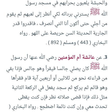
والحبشة يلعبون بحرابهم في مسجد رسول
ﷺ
الله
يسترني بردائه لكي أنظر إلى لعبهم ثم يقوم
من أجلي حتى أكون أنا التي أنصرف ، فاقدروا قدر
الجارية الحديثة السن حريصة على اللهو . رواه
البخاري ( 443 ) ومسلم ( 892 ) .
3.
عن
عائشة أم المؤمنين
رضي الله عنها أن رسول
ﷺ
الله
كان يصلي جالسا فيقرأ وهو جالس فإذا بقي
من قراءته نحو من ثلاثين أو أربعين آية قام فقرأها
وهو قائم ثم يركع ثم سجد يفعل في الركعة الثانية
مثل ذلك فإذا قضى صلاته نظر فإن كنت يقظى
تحدث معي وإن كنت نائمة اضطجع . رواه البخاري (