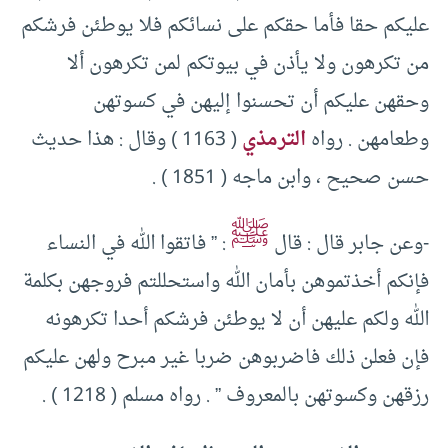
عليكم حقا فأما حقكم على نسائكم فلا يوطئن فرشكم
من تكرهون ولا يأذن في بيوتكم لمن تكرهون ألا
وحقهن عليكم أن تحسنوا إليهن في كسوتهن
وطعامهن . رواه
الترمذي
( 1163 ) وقال : هذا حديث
حسن صحيح ، وابن ماجه ( 1851 ) .
ﷺ
-وعن جابر قال : قال
: ” فاتقوا الله في النساء
فإنكم أخذتموهن بأمان الله واستحللتم فروجهن بكلمة
الله ولكم عليهن أن لا يوطئن فرشكم أحدا تكرهونه
فإن فعلن ذلك فاضربوهن ضربا غير مبرح ولهن عليكم
رزقهن وكسوتهن بالمعروف ” . رواه مسلم ( 1218 ) .