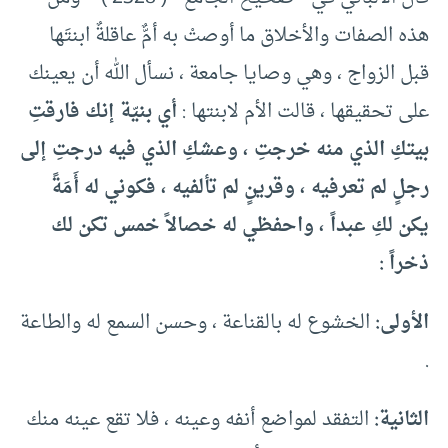
هذه الصفات والأخلاق ما أوصتْ به أمٌّ عاقلةٌ ابنتَها
قبل الزواج ، وهي وصايا جامعة ، نسأل الله أن يعينك
على تحقيقها ، قالت الأم لابنتها :
أي بنيّة إنك فارقتِ
بيتكِ الذي منه خرجتِ ، وعشكِ الذي فيه درجتِ إلى
رجلٍ لم تعرفيه ، وقرينٍ لم تألفيه ، فكوني له أَمَةً
يكن لكِ عبداً ، واحفظي له خصالاً خمس تكن لك
ذخراً :
الأولى:
الخشوع له بالقناعة ، وحسن السمع له والطاعة
.
الثانية:
التفقد لمواضع أنفه وعينه ، فلا تقع عينه منك