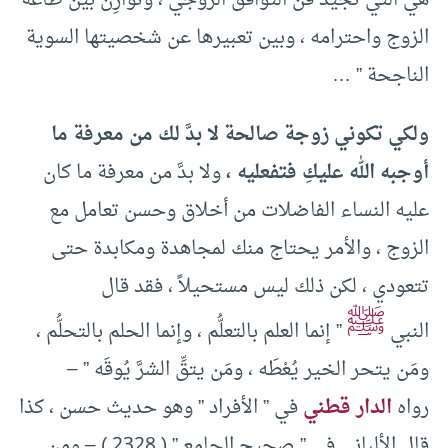
هي التي تجيد فن التوافق الزوجي ، وتوازِن بين طاعة
الزوج واحترامه ، وبين تعبيرها عن شخصيتها السوية
الناجحة ” …
ولكي تكوني زوجة صالحة لا بدَّ لك من معرفة ما
أوجبه الله عليكِ فتفعليه ،
ولا بدَّ من معرفة ما كان
عليه النساء الفاضلات من أخلاق وحسن تعامل مع
الزوج ، والأمر يحتاج منك لمجاهدة ومكابدة حتى
تتعودي ، لكن ذلك ليس مستحيلاً ، فقد قال
ﷺ
النبي
” إنما العلم بالتعلُّم ، وإنما الحلم بالتحلُّم ،
ومَن يتحر الخير يُعْطَه ، ومَن يتقِّ الشرَّ يُوقَه ” –
رواه
الدار قطني
في ” الأفراد ” وهو حديث حسن ، كذا
قال الألباني في ” صحيح الجامع ” ( 2328 ) – ومن