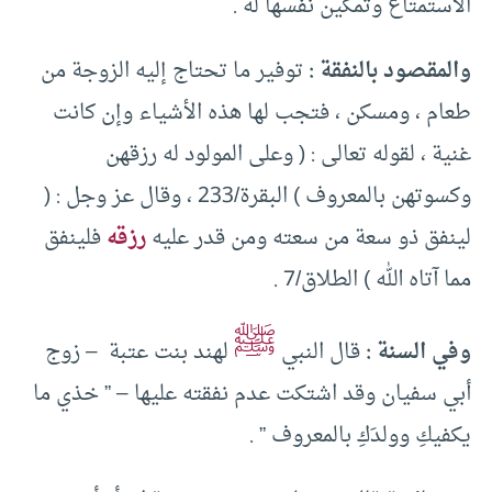
الاستمتاع وتمكين نفسها له .
والمقصود بالنفقة :
توفير ما تحتاج إليه الزوجة من
طعام ، ومسكن ، فتجب لها هذه الأشياء وإن كانت
غنية ، لقوله تعالى : ( وعلى المولود له رزقهن
وكسوتهن بالمعروف ) البقرة/233 ، وقال عز وجل : (
لينفق ذو سعة من سعته ومن قدر عليه
رزقه
فلينفق
مما آتاه الله ) الطلاق/7 .
ﷺ
وفي السنة :
قال النبي
لهند بنت عتبة – زوج
أبي سفيان وقد اشتكت عدم نفقته عليها – ” خذي ما
يكفيكِ وولدَكِ بالمعروف ” .