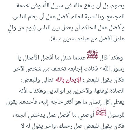
يصوم، بل أن ينفق ماله في سبيل الله وفي خدمة
المجتمع، وبالنسبة للعالم أفضل عمل أن يعلم الناس،
وأفضل عمل للحاكم أن يعدل بين الناس (يوم من والٍ
عادل أفضل من عبادة ستين سنة).
ﷺ
-وهكذا قال
عندما سُئل ما أفضل الأعمال يا
رسول الله؟ فكانت إجابته تختلف من شخص لآخر
فكان يقول للبعض:
الإيمان بالله
تعالى وللبعض:
الصلاة لوقتها، ولآخرين بر الوالدين وهكذا..، لأنه
يعطي كل إنسان ما هو أكثر حاجة إليه، فأحدهم يقول
ﷺ
للرسول
أوصني ما أفضل عمل يدخلني الجنة،
فكان يقول للبعض صل رحمك، وآخر يقول له لا