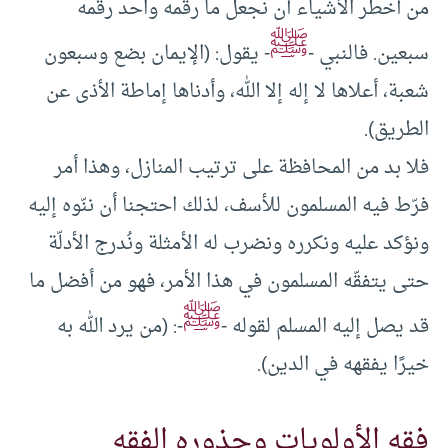
من أخطر الأشياء أن نجعل ما رقمه واحد رقمه
ﷺ
سبعين. فالنبي -
- يقول: (الإيمان بضع وسبعون
شعبة، أعلاها لا إله إلا الله، وأدناها إماطة الأذى عن
الطريق).
فلا بد من المحافظة على ترتيب المنازل، وهذا أمر
فرّط فيه المسلمون للأسف، لذلك احتجنا أن ننّوه إليه
ونؤكد عليه ونكرره ونضرب له الأمثلة ونُدرج الأدلّة
حتى يتفقّه المسلمون في هذا الأمر، فهو من أفضل ما
ﷺ
قد يصل إليه المسلم لقوله -
-: (من يرد الله به
خيرًا يفقهه في الدين).
فقه الأولويات وجذوره الفقه