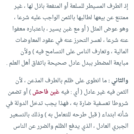
إذ الطرف المسيطر للسلعة أو المنفعة باذل لها ، غير
ممتنع عن بيعها لطالبها بالثمن الواجب عليه شرعا ،
وهو عوض المثل ( أو مع غبن يسير ، باعتباره معفوا
عنه شرعا ، لعسر التحرز عنه في عقود المعاوضات
المالية ، وتعارف الناس على التسامح فيه ) ولأن
مبايعة المضطر ببدل عادل صحيحة باتفاق أهل العلم .
والثاني :
ما انطوى على ظلم بالطرف المذعن ، لأن
الثمن فيه غير عادل ( أي : فيه
غبن فاحش
) أو تضمن
شروطا تعسفية ضارة به ، فهذا يجب تدخل الدولة في
شأنه ابتداء ( قبل طرحه للتعامل به ) وذلك بالتسعير
الجبري العادل ، الذي يدفع الظلم والضرر عن الناس