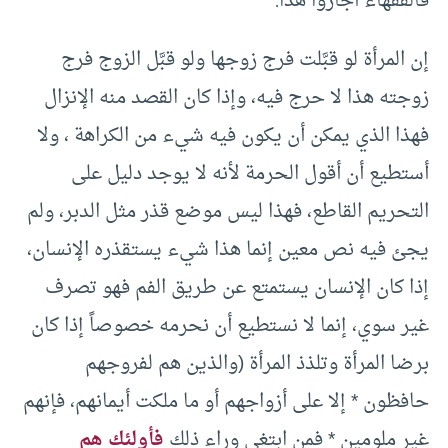
فالفقهاء أجازوا هذا.
إن المرأة لو قبَّلت فرج زوجها ولو قبَّل الزوج فرج
زوجته هذا لا حرج فيه، وإذا كان القصد منه الإنزال
فهذا الذي يمكن أن يكون فيه شيء من الكراهة ، ولا
أستطيع أن أقول الحرمة لأنه لا يوجد دليل على
التحريم القاطع، فهذا ليس موضع قذر مثل الدبر، ولم
يجئ فيه نص معين إنما هذا شيء يستقذره الإنسان،
إذا كان الإنسان يستمتع عن طريق الفم فهو تصرف
غير سوي، إنما لا نستطيع أن نحرمه خصوصاً إذا كان
برضا المرأة وتلذذ المرأة (والذين هم لفروجهم
حافظون * إلا على أزواجهم أو ما ملكت أيمانهم، فإنهم
غير ملومين * فمن ابتغي وراء ذلك
فأولئك هم