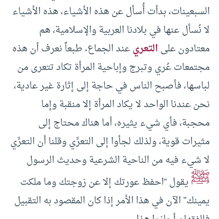
السبعينات، بدأت أُسأل عن هذه الأشياء، هذه الأشياء
لا نُسأل عنها في بلادنا العربية والإسلامية، هم
معتادون على
التعري
عند الجماع، طبعاً نعرف أن هذه
مجتمعات عُري وتبرج وإباحية المرأة تكاد تتعرى من
لباسها، فأصبح الناس في حاجة إلى إثارة غير عادية،
نحن عندنا الواحد لا يكاد المرأة إلا منقبة وإما
محجبة، فأي شيء يثيره، أما هناك محتاج إلى
مثيرات قوية، ولذلك لجأوا إلى التعرِّي وقلنا أن التعرِّي
لا شيء فيه من الناحية الشرعية وحديث الرسول
ﷺ
يقول “احفظ عورتك إلا عن زوجتك وما ملكت
يمينك” الآن في هذا الأمر إذا كان المقصود به التقبيل