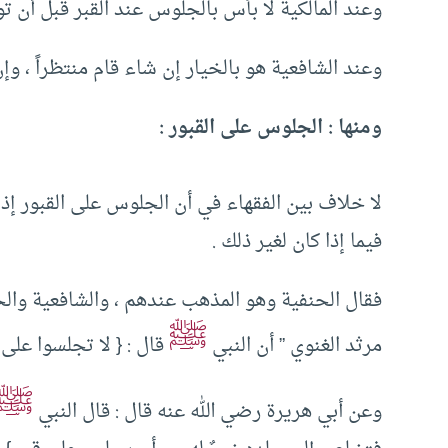
‏وعند المالكية لا بأس بالجلوس عند القبر قبل أن توضع
‏وعند الشافعية هو بالخيار إن شاء قام منتظراً ‏،‏ وإن
ومنها : ‏الجلوس على القبور ‏:‏ ‏
لا خلاف بين الفقهاء في أن الجلوس على القبور إذا كان
فيما إذا كان لغير ذلك ‏.‏ ‏
‏فقال الحنفية وهو المذهب عندهم ‏،‏ والشافعية والحن
ﷺ
مرثد الغنوي ‏”‏ أن النبي
قال ‏:‏ ‏{‏ لا تجلسوا على القب
ﷺ
‏وعن أبي هريرة رضي الله عنه قال ‏:‏ قال النبي