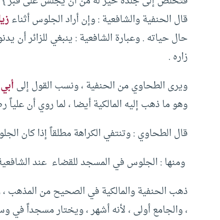
فتخلص إلى جلده خيرٌ له من أن يجلس على قبر ‏}‏ ‏.‏ 
‏قال الحنفية والشافعية ‏:‏ وإن أراد الجلوس أثناء
زيا
حال حياته ‏.‏ وعبارة الشافعية ‏:‏ ينبغي للزائر أن ي
زاره ‏.‏ ‏
‏ويرى الطحاوي من الحنفية ‏،‏ ونسب القول إلى
أبي 
وهو ما ذهب إليه المالكية أيضا ‏،‏ لما روي أن علياً رض
‏قال الطحاوي ‏:‏ وتنتفي الكراهة مطلقاً إذا كان الجلوس
‏ ومنها : الجلوس في المسجد للقضاء ‏ عند الشافعية 
‏ذهب الحنفية والمالكية في الصحيح من المذهب ‏،‏
‏،‏ والجامع أولى ‏،‏ لأنه أشهر ‏،‏ ويختار مسجداً في وسط