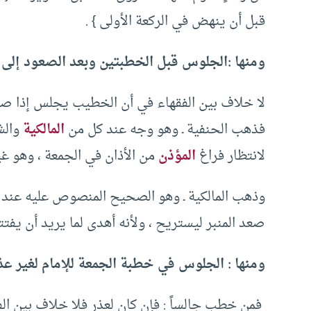
قبل أن ينهض في الركعة الأولى ‏}‏ ‏.‏
ومنها :‏الجلوس قبل الخطبتين وبعد الصعود إلى الم
‏لا خلاف بين الفقهاء في أن الخطيب يجلس إذا صعد ا
فذهب الحنفية ‏ـ وهو وجه عند كل من
المالكية
والشا
لانتظار فراغ
المؤذن
من الأذان في الجمعة ‏،‏ وهو غي
‏وذهب المالكية ـ وهو الصحيح المنصوص عليه عند الش
صعد المنبر ليستريح ‏،‏ ولأنه أهدى لما يريد أن يفتتحه
ومنها : الجلوس في ‏خطبة الجمعة للإمام ‏لغير عذر :
‏ فمن خطب جالساً ‏:‏ فإن كان لعذرٍ فلا خلاف بين ال