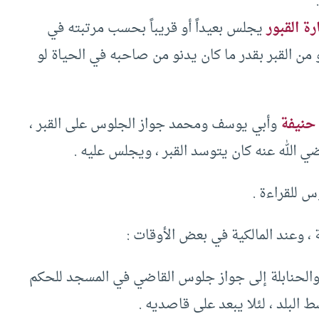
‏
رة القبور
يجلس بعيداً أو قريباً بحسب مرتبته في
دنو من القبر بقدر ما كان يدنو من صاحبه في الحياة لو
حنيفة
وأبي يوسف ومحمد جواز الجلوس على القبر ‏،‏
ي الله عنه كان يتوسد القبر ‏،‏ ويجلس عليه ‏.‏ ‏
 للقراءة ‏.‏
، وعند المالكية في بعض الأوقات :‏ ‏
 والحنابلة إلى جواز جلوس القاضي في المسجد للحكم
 البلد ‏،‏ لئلا يبعد على قاصديه ‏.‏ ‏