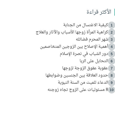
الأكثر قراءة
كيفية الاغتسال من الجنابة
1
كراهية المرأة زوجها الأسباب والآثار والعلاج
2
شهر المحرم فضائله
3
أهمية الإصلاح بين الزوجين المتخاصمين
4
دور الشباب في نصرة الإسلام
5
التحايل على الربا
6
عقوبة عقوق الزوجة لزوجها
7
حدود العلاقة بين الجنسين وضوابطها
8
الدعاء للميت من السنة النبوية
9
8 مسئوليات على الزوج تجاه زوجته
10