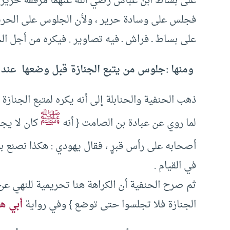
على بساط ابن عباس رضي الله عنهما مرفقة حرير ‏.‏
فجلس على وسادة حرير ‏،‏ ولأن الجلوس على الحر
على بساط ـ فراش ـ فيه تصاوير ‏.‏ فيكره من أجل الخ
‏ ومنها :جلوس من يتبع الجنازة قبل وضعها ‏ عند الح
‏ذهب الحنفية والحنابلة إلى أنه يكره لمتبع الجنازة
ﷺ
لما روي عن عبادة بن الصامت ‏{‏ أنه
كان لا يج
أصحابه على رأس قبرٍ ‏،‏ فقال يهودي ‏:‏ هكذا نصنع ب
في القيام ‏.‏ ‏
‏ثم صرح الحنفية أن الكراهة هنا تحريمية للنهي عن ذلك
الجنازة فلا تجلسوا حتى توضع ‏}‏ وفي رواية
أبي ه