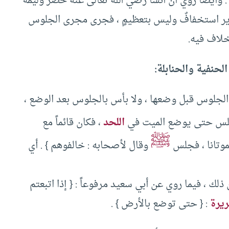
 وأيضا روي أن أنساً رضي الله تعالى عنه حضر وليمةً
ير استخفافٌ وليس بتعظيمٍ ‏،‏ فجرى مجرى الجلوس
لاف فيه. ‏
نفية والحنابلة:‏ ‏
 الجلوس قبل وضعها ‏،‏ ولا بأس بالجلوس بعد الوضع ‏،‏
لس حتى يوضع الميت في
اللحد
‏،‏ فكان قائماً مع
ﷺ
موتانا ‏،‏ فجلس
وقال لأصحابه ‏:‏ خالفوهم ‏}‏ ‏.‏ أي
 ‏،‏ فيما روي عن أبي سعيد مرفوعاً ‏:‏ ‏{‏ إذا اتبعتم
ريرة
‏:‏ ‏{‏ حتى توضع بالأرض ‏}‏ ‏.‏ ‏