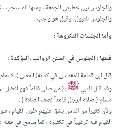
والجلوس بين خطبتي الجمعة ، ومنها المستحب ، ك
والجلوس للتبول ـ وقيل هو واجب .
وأما الجلسات المكروهة :
فمنها : الجلوس في السنن الرواتب ـ المؤكدة :
قال ابن قدامة المقدسي في كتابه( المغني )‏:‏ لا نعلم 
ﷺ
وقد قال النبي
‏:‏ ‏{‏ من صلى قائماً فهو أفضل ‏،
مسلم ‏{‏ صلاة الرجل قاعداً نصف الصلاة ‏}‏ ‏.‏ ‏
‏ولأن كثيراً من الناس يشق عليهم طول القيام ‏،‏ ف
القيام فيه ترغيباً في تكثيره ‏،‏ كما سامح في فعله على