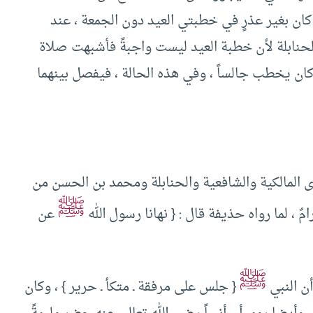
كان بغير عذرٍ في خطبتي العيد دون الجمعة ‏،‏ عند
د الحنابلة لأن خطبة العيد ليست واجبةً فأشبهت صلاة
كان يخطب جالساً ‏،‏ وفي هذه الحالة ‏،‏ فيفصل بينهما
رى المالكية والشافعية والحنابلة ومحمد بن الحسن من
ﷺ
 ‏،‏ لما رواه حذيفة قال ‏:‏ ‏{‏ نهانا رسول الله
عن
ﷺ
أن النبي
‏{‏ جلس على مرفقة ـ متكأ ـ حرير ‏}‏ ‏،‏ وكان