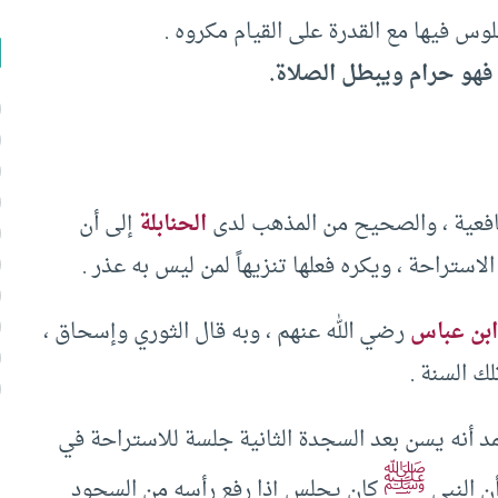
 فيها مع القدرة على القيام مكروه ‏.‏ ‏
 فهو حرام ويبطل الصلاة.
فعية ‏،‏ والصحيح من المذهب لدى
الحنابلة
إلى أن
راحة ‏،‏ ويكره فعلها تنزيهاً لمن ليس به عذر ‏.‏ ‏
بن عباس
رضي الله عنهم ‏،‏ وبه قال الثوري وإسحاق ‏،‏
 السنة ‏.‏ ‏
مد أنه يسن بعد السجدة الثانية جلسة للاستراحة في
ﷺ
 أن النبي
كان يجلس إذا رفع رأسه من السجود