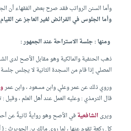
‏وأما السنن الرواتب فقد صرح بعض الفقهاء أن الجلوس
وأما الجلوس في الفرائض لغير العاجز عن القيام
‏‏‏ ‏
‏ ومنها : جلسة الاستراحة عند الجمهور :
ذهب الحنفية والمالكية وهو مقابل الأصح لدى الشا
المصلي إذا قام من السجدة الثانية لا يجلس جلسة الاست
‏وروي ذلك عن عمر وعلي وابن مسعود ‏،‏ وابن عمر
وا
قال الترمذي ‏:‏ وعليه العمل عند أهل العلم ‏،‏ وقيل ‏:‏ تلك
‏ويرى
الشافعية
في الأصح وهو روايةٌ ثانيةٌ عن أح
كل ركعةٍ تقوم عنها ‏،‏ لما روى مالك بن الحويرث ‏:‏ ‏{‏