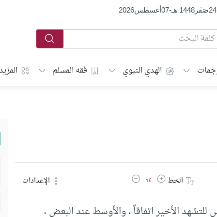
24
صَفَر
1448 هـ
-
07
أغسطس
2026
جمات
الهدي النبوي
فقه المسلم
المزيد
زيادة حجم الخط
تقليل حجم الخط
الخط
الإعدادات
16
لتشهد الأخير اتفاقاً ، والأوسط عند البعض ،