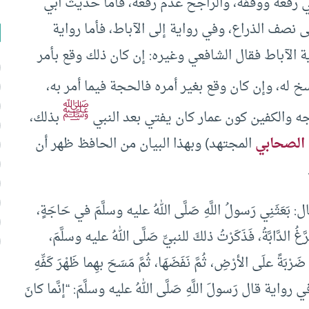
 رفعه ووقفه، والراجح عدم رفعه، فأما حديث أبي
 نصف الذراع، وفي رواية إلى الآباط، فأما رواية
ة الآباط فقال الشافعي وغيره: إن كان ذلك وقع بأمر
خ له، وإن كان وقع بغير أمره فالحجة فيما أمر به،
ﷺ
ه والكفين كون عمار كان يفتي بعد النبي
بذلك،
الصحابي
المجتهد) وبهذا البيان من الحافظ ظهر أن
َثَنِي رَسولُ اللَّهِ صَلَّى اللهُ عليه وسلَّمَ في حَاجَةٍ،
َّغُ الدَّابَّةُ، فَذَكَرْتُ ذلكَ للنبيِّ صَلَّى اللهُ عليه وسلَّمَ،
ضَرْبَةً علَى الأرْضِ، ثُمَّ نَفَضَهَا، ثُمَّ مَسَحَ بهِما ظَهْرَ كَفِّهِ
ُ” وفي رواية قال رَسولَ اللَّهِ صَلَّى اللهُ عليه وسلَّمَ: “إنَّما كانَ