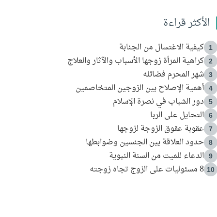
الأكثر قراءة
كيفية الاغتسال من الجنابة
1
كراهية المرأة زوجها الأسباب والآثار والعلاج
2
شهر المحرم فضائله
3
أهمية الإصلاح بين الزوجين المتخاصمين
4
دور الشباب في نصرة الإسلام
5
التحايل على الربا
6
عقوبة عقوق الزوجة لزوجها
7
حدود العلاقة بين الجنسين وضوابطها
8
الدعاء للميت من السنة النبوية
9
8 مسئوليات على الزوج تجاه زوجته
10