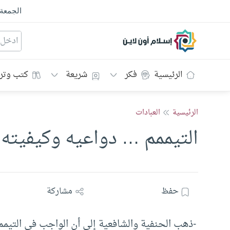
الجمعة
إسلام أون لاين
الرئيسية
فكر
شريعة
كتب وتر
الرئيسية
العبادات
التيممم … دواعيه وكيفيته
حفظ
مشاركة
-ذهب الحنفية والشافعية إلى أن الواجب في التيمم