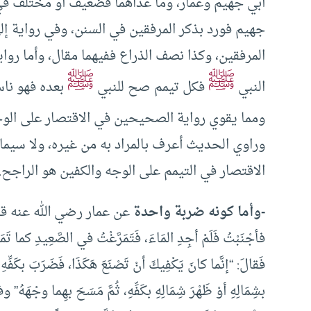
أبي جهيم وعمار، وما عداهما فضعيف أو مختلف في
جهيم فورد بذكر المرفقين في السنن، وفي رواية إلى
المرفقين، وكذا نصف الذراع ففيهما مقال، وأما رواي
ﷺ
ﷺ
النبي
فكل تيمم صح للنبي
بعده فهو ناس
ومما يقوي رواية الصحيحين في الاقتصار على الوج
وراوي الحديث أعرف بالمراد به من غيره، ولا سيما
الاقتصار في التيمم على الوجه والكفين هو الراجح.
-وأما كونه ضربة واحدة
عن عمار رضي الله عنه قال: بَع
فأجْنَبْتُ فَلَمْ أجِدِ المَاءَ، فَتَمَرَّغْتُ في الصَّعِيدِ كما تَمَر
فَقالَ: “إنَّما كانَ يَكْفِيكَ أنْ تَصْنَعَ هَكَذَا، فَضَرَبَ بكَفِّهِ 
بشِمَالِهِ أوْ ظَهْرَ شِمَالِهِ بكَفِّهِ، ثُمَّ مَسَحَ بهِما وجْهَه