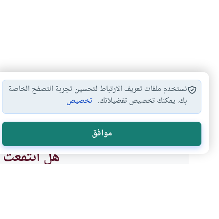
نستخدم ملفات تعريف الارتباط لتحسين تجربة التصفح الخاصة
بك. يمكنك تخصيص تفضيلاتك.
تخصيص
هل يبطل التيمم…
هل يقوم التيمم…
أحكام التيمم
#
#
#
موافق
هل انتفعت ب
نعم