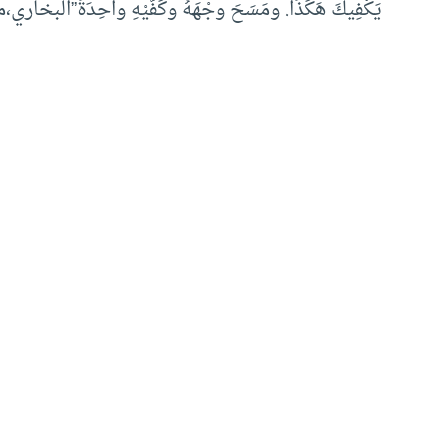
يَكْفِيكَ هَكَذَا. ومَسَحَ وجْهَهُ وكَفَّيْهِ واحِدَةً”البخار