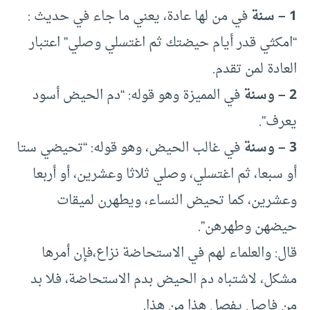
1 – سنة
في من لها عادة، يعني ما جاء في حديث :
“امكثي قدر أيام حيضتك ثم اغتسلي وصلي” اعتبار
العادة لمن تقدم.
2 – وسنة
في المميزة وهو قوله: “دم الحيض أسود
يعرف”.
3 – وسنة
في غالب الحيض، وهو قوله: “تحيضي ستا
أو سبعا، ثم اغتسلي، وصلي ثلاثا وعشرين، أو أربعا
وعشرين، كما تحيض النساء، ويطهرن لميقات
حيضهن وطهرهن”.
قال: والعلماء لهم في الاستحاضة نزاع،فإن أمرها
مشكل، لاشتباه دم الحيض بدم الاستحاضة، فلا بد
من فاصل يفصل هذا من هذا.