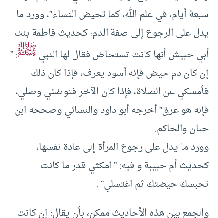
سبعة أيام، في علم الله، كما تحيض النساء”، وورد ما
يدل على الرجوع إلى صفة الدم، كحديث فاطمة بنت
ﷺ
أبي حبيش أنها كانت تستحاض فقال لها النبي
: ”
إن كان دم حيض فإنه أسود يعرف، فإذا كان ذلك
فأمسكي عن الصلاة، فإذا كان الآخر فتوضئي وصلي،
فإنه هو عرق” أخرجه أبو داود والنسائي وصححه ابن
حبان والحاكم.
وورد ما يدل على رجوع المرأة إلى عادة نفسها،
كحديث أم حبيبة و فيه: ” امكثي قدر ما كانت
تحبسك حيضتك ثم اغتسلي” .
والجمع بين هذه الأحاديث ممكن، بأن يقال: إن كانت