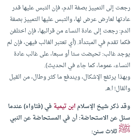
رجعت إلى التمييز بصفة الدم، فإن التبس عليها قدر
عادتها لعارض عرض لها، والتبس عليها التمييز بصفة
الدم: رجعت إلى عادة النساء من قرائبها، فإن اختلفن
فكما تقدم في المبتدأة. (أي تعتبر الغالب فيهن، فإن لم
يوجد غالب: تحيضت ستا أو سبعا، على غالب عادة
النساء، عموما، كما جاء في الحديث).
وبهذا يرتفع الإشكال، ويندفع ما كثر وطال، من القيل
والقال! ا.هـ.
وقد ذكر شيخ الإسلام
ابن تيمية
في (فتاواه) عندما
سئل عن الاستحاضة: أن في المستحاضة عن النبي
ﷺ
ثلاث سنن: