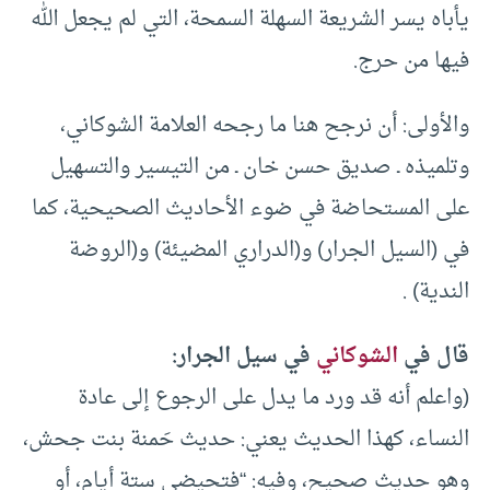
يأباه يسر الشريعة السهلة السمحة، التي لم يجعل الله
فيها من حرج.
والأولى: أن نرجح هنا ما رجحه العلامة الشوكاني،
وتلميذه ـ صديق حسن خان ـ من التيسير والتسهيل
على المستحاضة في ضوء الأحاديث الصحيحية، كما
في (السيل الجرار) و(الدراري المضيئة) و(الروضة
الندية) .
قال في
الشوكاني
في سيل الجرار:
(واعلم أنه قد ورد ما يدل على الرجوع إلى عادة
النساء، كهذا الحديث يعني: حديث حَمنة بنت جحش،
وهو حديث صحيح، وفيه: “فتحيضي ستة أيام، أو