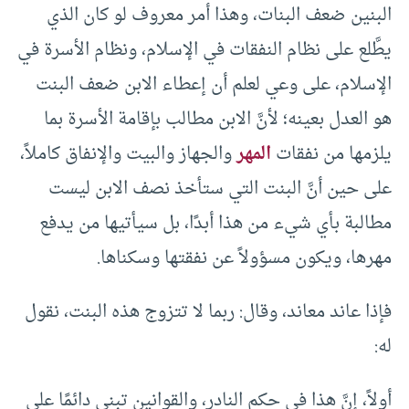
البنين ضعف البنات، وهذا أمر معروف لو كان الذي
يطَّلع على نظام النفقات في الإسلام، ونظام الأسرة في
الإسلام، على وعي لعلم أن إعطاء الابن ضعف البنت
هو العدل بعينه؛ لأنَّ الابن مطالب بإقامة الأسرة بما
يلزمها من نفقات
المهر
والجهاز والبيت والإنفاق كاملاً،
على حين أنَّ البنت التي ستأخذ نصف الابن ليست
مطالبة بأي شيء من هذا أبدًا، بل سيأتيها من يدفع
مهرها، ويكون مسؤولاً عن نفقتها وسكناها.
فإذا عاند معاند، وقال: ربما لا تتزوج هذه البنت، نقول
له:
أولاً، إنَّ هذا في حكم النادر، والقوانين تبنى دائمًا على