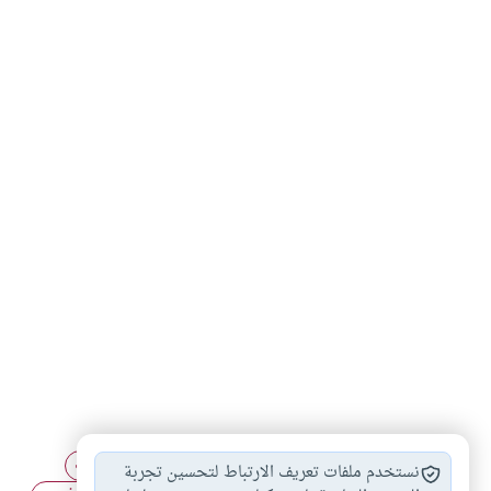
أحكام الميراث
شبهات حول الميراث
أحكام المواريث
#
#
#
نستخدم ملفات تعريف الارتباط لتحسين تجربة