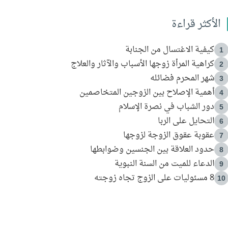
الأكثر قراءة
كيفية الاغتسال من الجنابة
1
كراهية المرأة زوجها الأسباب والآثار والعلاج
2
شهر المحرم فضائله
3
أهمية الإصلاح بين الزوجين المتخاصمين
4
دور الشباب في نصرة الإسلام
5
التحايل على الربا
6
عقوبة عقوق الزوجة لزوجها
7
حدود العلاقة بين الجنسين وضوابطها
8
الدعاء للميت من السنة النبوية
9
8 مسئوليات على الزوج تجاه زوجته
10