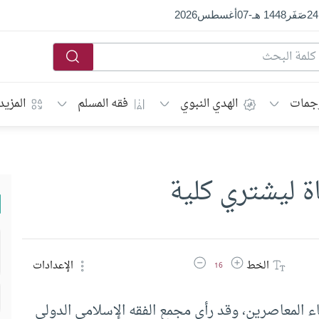
24
صَفَر
1448 هـ
-
07
أغسطس
2026
جمات
الهدي النبوي
فقه المسلم
المزيد
ة ليشتري كلية
زيادة حجم الخط
تقليل حجم الخط
الخط
الإعدادات
16
اء المعاصرين، وقد رأى مجمع الفقه الإسلامي الدولي