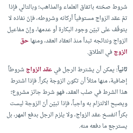
شروط صحّته باتفاق العلماء والمذاهب؛ وبالتالي فإذا
تمّ عقد الزواج مستوفياً أركانه وشروطه، فإنّ نفاذه لا
يتوقّف على تبيّن وجود البكارة أو عدمها، وإنّ مفاعيل
الزواج ونتائجه تبدأ منذ انعقاد العقد، ومنها
حق
الزوج
في الطلاق.
ثانياً:
يمكن أن يشترط الرجل في
عقد الزواج
شروطاً
إضافية، منها مثلاً أن تكون الزوجة بكراً. فإذا اشترط
هذا الشرط في صلب العقد، فهو شرط جائز مشروع؛
ويصبح الالتزام به واجباً، فإذا تبيّن أنّ الزوجة ليست
بكراً انفسخ عقد الزواج، ولا يلزم الرجل بدفع المهر، بل
يسترجع ما دفعه منه.