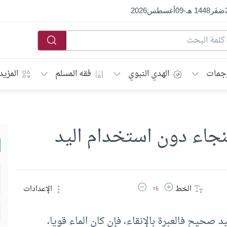
صَفَر
1448 هـ
-
09
أغسطس
2026
جمات
الهدي النبوي
فقه المسلم
المزيد
تنجاء دون استخدام اليد
زيادة حجم الخط
تقليل حجم الخط
الخط
الإعدادات
16
 صحيح فالعبرة بالإنقاء، فإن كان الماء قويا،