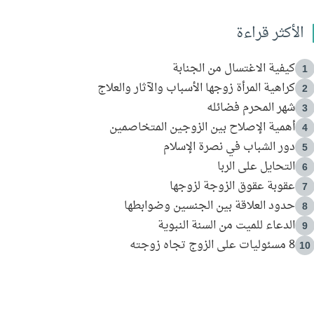
الأكثر قراءة
كيفية الاغتسال من الجنابة
1
كراهية المرأة زوجها الأسباب والآثار والعلاج
2
شهر المحرم فضائله
3
أهمية الإصلاح بين الزوجين المتخاصمين
4
دور الشباب في نصرة الإسلام
5
التحايل على الربا
6
عقوبة عقوق الزوجة لزوجها
7
حدود العلاقة بين الجنسين وضوابطها
8
الدعاء للميت من السنة النبوية
9
8 مسئوليات على الزوج تجاه زوجته
10