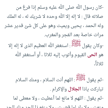
-كان رسول اللّه صلى اللّه عليه وسلم إذا فرغ من
صلاته قال :‏ لا إله إلا اللّه وحده لا شريك له ، له الملك
وله الحمد ، يحيى ويميت وهو على كل شئ قدير عشر
مرات خاصة بعد الفجر والمغرب.‏
ﷺ
-وكان يقول
:‏ استغفر اللّه العظيم الذى لا إله إلا
هو
الحى
القيوم وأتوب إليه ثلاثا ، أو أستغفر الله
ثلاثاً،
ﷺ
-ثم يقول
:‏ اللهم أنت السلام ، ومنك السلام
تباركت ياذا
الجلال
والإكرام .‏
-ثم يقول :‏ اللهم لا مانع لما أعطيت ، ولا معطى لما
منعت ، ولا راد لما قضيت ، ولا ينفع ذا الجد منك الجد