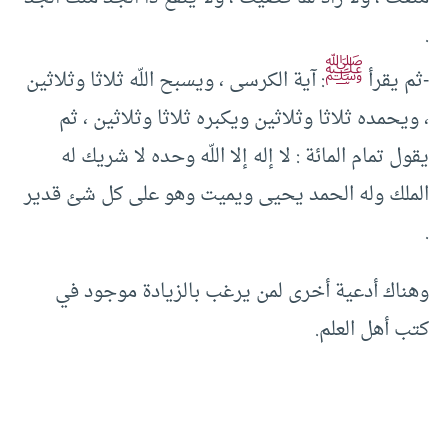
.‏
ﷺ
-ثم يقرأ
: آية الكرسى ، ويسبح اللّه ثلاثا وثلاثين
، ويحمده ثلاثا وثلاثين ويكبره ثلاثا وثلاثين ، ثم
يقول تمام المائة :‏ لا إله إلا اللّه وحده لا شريك له
الملك وله الحمد يحيى ويميت وهو على كل شئ قدير
.‏
وهناك أدعية أخرى لمن يرغب بالزيادة موجود في
كتب أهل العلم.