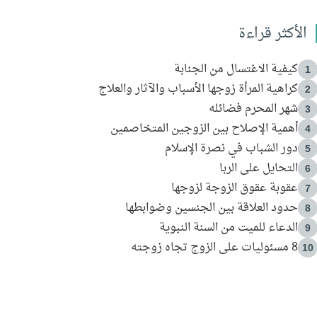
الأكثر قراءة
كيفية الاغتسال من الجنابة
1
كراهية المرأة زوجها الأسباب والآثار والعلاج
2
شهر المحرم فضائله
3
أهمية الإصلاح بين الزوجين المتخاصمين
4
دور الشباب في نصرة الإسلام
5
التحايل على الربا
6
عقوبة عقوق الزوجة لزوجها
7
حدود العلاقة بين الجنسين وضوابطها
8
الدعاء للميت من السنة النبوية
9
8 مسئوليات على الزوج تجاه زوجته
10