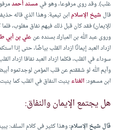
غلب). وقد روى مرفوعا، وهو في
مسند أحمد
مرفوع
قال
شيخ الإسلام
ابن تيمية: وهذا الذي قاله حذيفة
للإيمان) فقد كان قبل ذلك فيهم نفاق مغلوب، فلما 
وروى عبد الله بن المبارك بسنده عن
علي بن أبي ط
ازداد العبد إيمانًا ازداد القلب بياضًا، حتى إذا اس
سوداء في القلب، فكلما ازداد العبد نفاقا ازداد القل
وآيم الله لو شققتم عن قلب المؤمن لوجدتموه أبيض
ابن مسعود:
الغناء
ينبت النفاق في القلب كما ينبت ا
هل يجتمع الإيمان والنفاق:
قال شيخ الإسلام:
وهذا كثير في كلام السلف: يبين