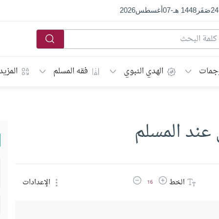
24
صَفَر
1448 هـ
-
07
أغسطس
2026
جمات
الهدي النبوي
فقه المسلم
المزيد
 عند المسلم
زيادة حجم الخط
تقليل حجم الخط
الخط
الإعدادات
16