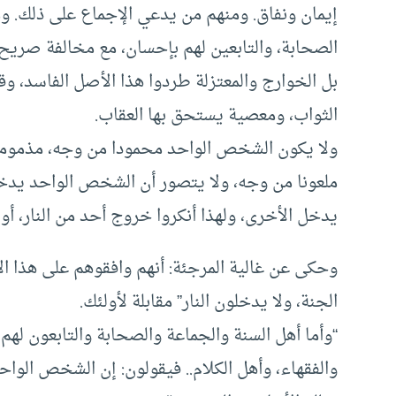
إيمان ونفاق. ومنهم من يدعي الإجماع على ذلك. ومن
الصحابة، والتابعين لهم بإحسان، مع مخالفة صريح 
بل الخوارج والمعتزلة طردوا هذا الأصل الفاسد، و
الثواب، ومعصية يستحق بها العقاب.
ولا يكون الشخص الواحد محمودا من وجه، مذموما
ملعونا من وجه، ولا يتصور أن الشخص الواحد يدخل
يدخل الأخرى، ولهذا أنكروا خروج أحد من النار، أو
وحكى عن غالية المرجئة: أنهم وافقوهم على هذا الأ
الجنة، ولا يدخلون النار” مقابلة لأولئك.
“وأما أهل السنة والجماعة والصحابة والتابعون ل
والفقهاء، وأهل الكلام.. فيقولون: إن الشخص الواحد،