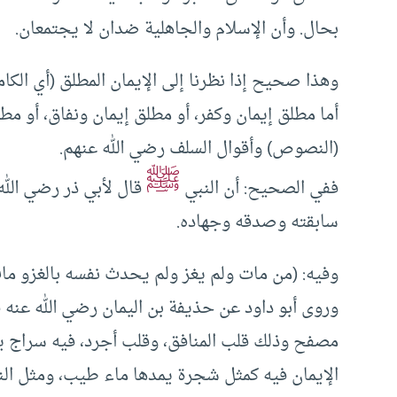
بحال. وأن الإسلام والجاهلية ضدان لا يجتمعان.
وهذا صحيح إذا نظرنا إلى الإيمان المطلق (أي الكام
أما مطلق إيمان وكفر، أو مطلق إيمان ونفاق، أو م
(النصوص) وأقوال السلف رضي الله عنهم.
ﷺ
ففي الصحيح: أن النبي
قال لأبي ذر رضي الله 
سابقته وصدقه وجهاده.
وفيه: (من مات ولم يغز ولم يحدث نفسه بالغزو مات
وروى أبو داود عن حذيفة بن اليمان رضي الله عنه ق
مصفح وذلك قلب المنافق، وقلب أجرد، فيه سراج يز
الإيمان فيه كمثل شجرة يمدها ماء طيب، ومثل الن