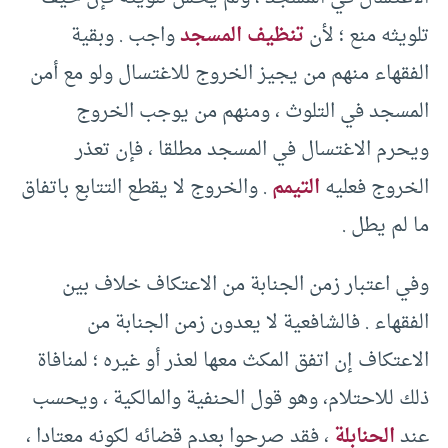
تلويثه منع ؛ لأن
تنظيف المسجد
واجب . وبقية
الفقهاء منهم من يجيز الخروج للاغتسال ولو مع أمن
المسجد في التلوث ، ومنهم من يوجب الخروج
ويحرم الاغتسال في المسجد مطلقا ، فإن تعذر
الخروج فعليه
التيمم
. والخروج لا يقطع التتابع باتفاق
ما لم يطل .
وفي اعتبار زمن الجنابة من الاعتكاف خلاف بين
الفقهاء . فالشافعية لا يعدون زمن الجنابة من
الاعتكاف إن اتفق المكث معها لعذر أو غيره ؛ لمنافاة
ذلك للاحتلام، وهو قول الحنفية والمالكية ، ويحسب
عند
الحنابلة
، فقد صرحوا بعدم قضائه لكونه معتادا ،