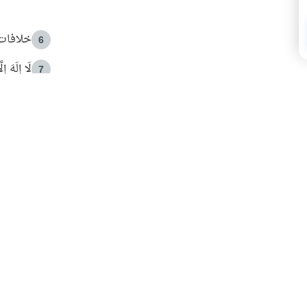
خلافات 
6
لَا إِلَهَ إ
7
الهدي ا
8
 الأمير الوالد والشيخ القرضاوي
فضل الا
9
ون مصادرة حقهم في التجربة؟
محاولة 
10
البريدية ليصلك كل جديد
 عن آخر التحديثات والمحتوى المميز