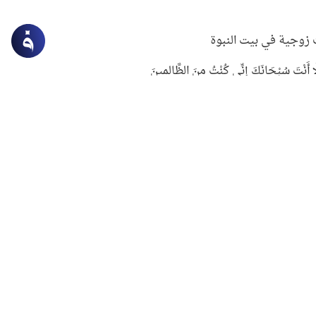
زوجية في بيت النبوة
ِلَّا أَنْتَ سُبْحَانَكَ إِنِّي كُنْتُ مِنَ الظَّالِمِينَ
لنبوي في التعامل مع حر الصيف
ستغفار
سرقة جابر بن حيان