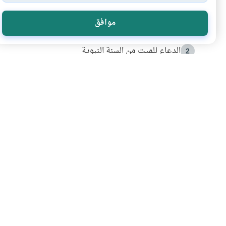
الأكثر قراءة
موافق
أدعية من السنة النبوية
1
الدعاء للميت من السنة النبوية
2
كيف ينفي النظم القرآني تحريف قصة أصحاب الفيل؟
3
شهادة للتاريخ.. المرواني يحكي قصة “إسلام أون لاين” مع
4
التربية الأسرية وبناء الاستقلال .. كيف ندعم أبناءنا د
5
اشترك في قائمتنا 
انضم إلينا وكن أول من يعرف