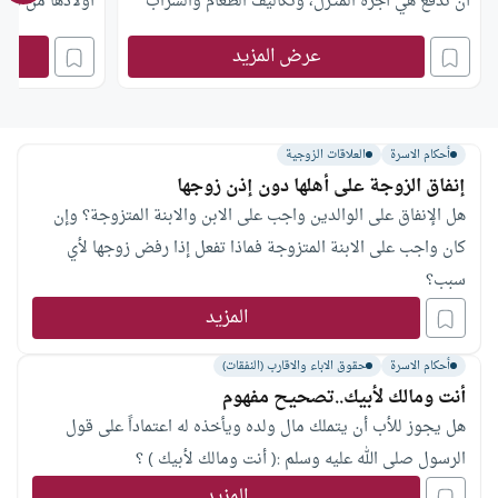
أن تدفع هي أجرة المنـزل، وتكاليف الطعام والشراب
أولادها من الز
واللباس،…إلخ).
عرض المزيد
أحكام الاسرة
العلاقات الزوجية
إنفاق الزوجة على أهلها دون إذن زوجها
هل الإنفاق على الوالدين واجب على الابن والابنة المتزوجة؟ وإن
كان واجب على الابنة المتزوجة فماذا تفعل إذا رفض زوجها لأي
سبب؟
المزيد
أحكام الاسرة
حقوق الاباء والاقارب (النفقات)
أنت ومالك لأبيك..تصحيح مفهوم
هل يجوز للأب أن يتملك مال ولده ويأخذه له اعتماداً على قول
الرسول صلى الله عليه وسلم :( أنت ومالك لأبيك ) ؟
المزيد