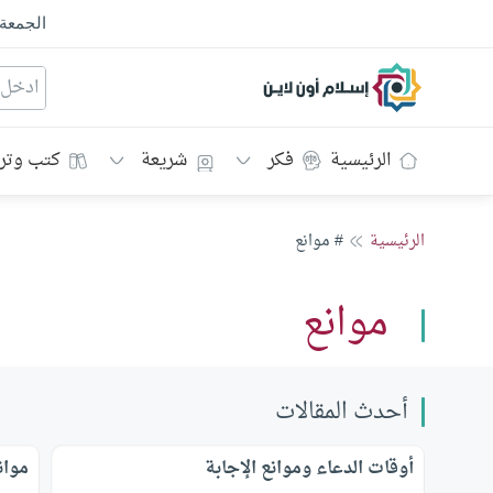
الجمعة
إسلام أون لاين
الرئيسية
فكر
شريعة
كتب وتر
الرئيسية
# موانع
موانع
أحدث المقالات
أوقات الدعاء وموانع الإجابة
موان