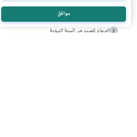
الأكثر قراءة
موافق
أدعية من السنة النبوية
1
الدعاء للميت من السنة النبوية
2
كيف ينفي النظم القرآني تحريف قصة أصحاب الفيل؟
3
شهادة للتاريخ.. المرواني يحكي قصة “إسلام أون لاين” مع
4
التربية الأسرية وبناء الاستقلال .. كيف ندعم أبناءنا د
5
اشترك في قائمتنا 
انضم إلينا وكن أول من يعرف