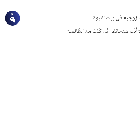
زوجية في بيت النبوة
ِلَّا أَنْتَ سُبْحَانَكَ إِنِّي كُنْتُ مِنَ الظَّالِمِينَ
لنبوي في التعامل مع حر الصيف
ستغفار
سرقة جابر بن حيان