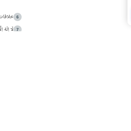
خلافات 
6
لَا إِلَهَ إ
7
الهدي ا
8
 الأمير الوالد والشيخ القرضاوي
فضل الا
9
ون مصادرة حقهم في التجربة؟
محاولة 
10
البريدية ليصلك كل جديد
 عن آخر التحديثات والمحتوى المميز