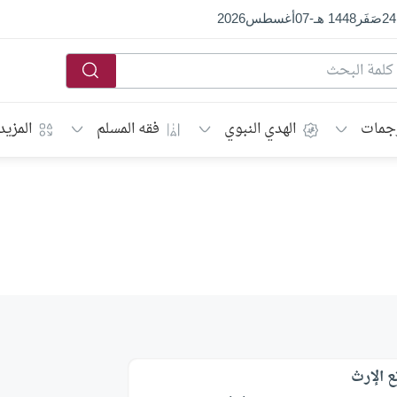
24
صَفَر
1448 هـ
-
07
أغسطس
2026
جمات
الهدي النبوي
فقه المسلم
المزيد
ع الإرث