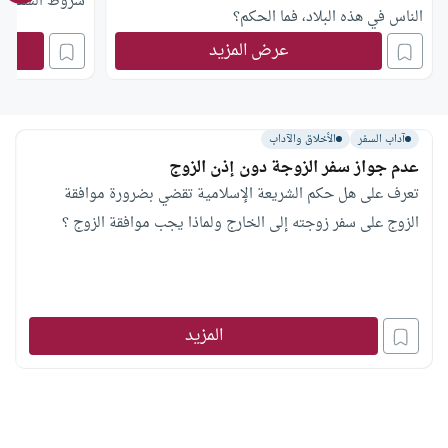
شروط السفر لبل
الناس في هذه البلاد، فما الحكم؟
وما القول في حديث رسول الله ـ صلى الله عليه وسلم
عرض المزيد
ـ: “أنا برئ من كل مسلم يقيم بين أظهر المشركين”،
وقوله: “من جامع مشركًا فهو مثله” ؟
آداب السفر
الأخلاق والآداب
عدم جواز سفر الزوجة دون إذن الزوج
تعرف على هل حكم الشريعة الإسلامية تقضي بضرورة موافقة
الزوج على سفر زوجته إلى الخارج ولماذا يجب موافقة الزوج ؟
المزيد