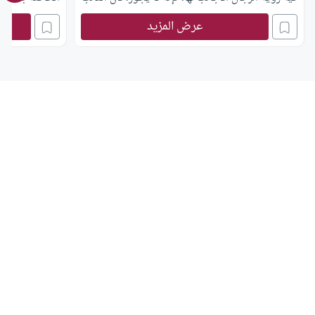
في راكبة الدراجة أن يظهر جزء من عورتها، أو تضيق
حيث إنها تعيش 
عرض المزيد
عليها الثياب بحيث تصف جسدها، ولأنها ربما سقطت
شريطا للياقة ال
من فوقها فتنكشف سوأتها، أو غير
بيتها؟ وما هي 
حيث يوجد من 
عن الفخذين أو 
إلى المدربة والل
بشهوة؟