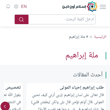
إسلام أون لاين
EN
الرئيسية
# ملة إبراهيم
ملة إبراهيم
أحدث المقالات
طلب إبراهيم إحياء الموتى
تخصيص إبراه
قال تعالى على لسان إبراهيم :(ربي أرني كيف تحيي
يقول الله تعالى
الموتى .قال أولم تؤمن قال بلى ولكن ليطمئن قلبي)
في التشهد في 
هل شك إبراهيم في شيء وما هو تفسير الآية؟
السلام بالذكر 