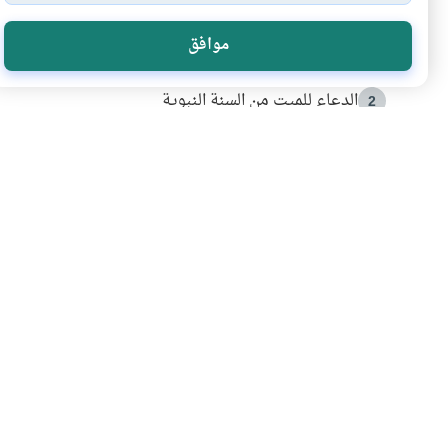
الأكثر قراءة
موافق
أدعية من السنة النبوية
1
الدعاء للميت من السنة النبوية
2
كيف ينفي النظم القرآني تحريف قصة أصحاب الفيل؟
3
شهادة للتاريخ.. المرواني يحكي قصة “إسلام أون لاين” مع
4
التربية الأسرية وبناء الاستقلال .. كيف ندعم أبناءنا د
5
اشترك في قائمتنا 
انضم إلينا وكن أول من يعرف