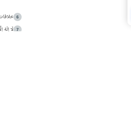
خلافات 
6
لَا إِلَهَ إ
7
الهدي ا
8
 الأمير الوالد والشيخ القرضاوي
فضل الا
9
ون مصادرة حقهم في التجربة؟
محاولة 
10
البريدية ليصلك كل جديد
 عن آخر التحديثات والمحتوى المميز