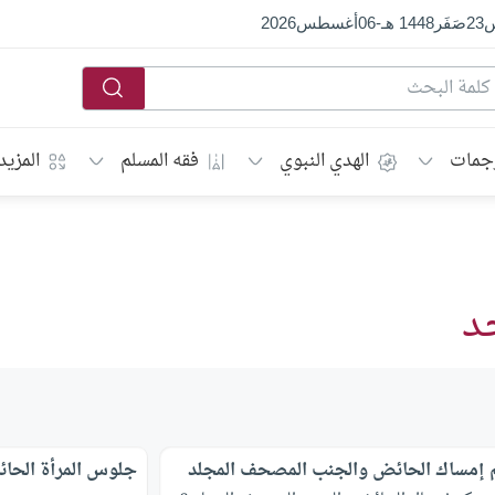
س
23
صَفَر
1448 هـ
-
06
أغسطس
2026
جمات
الهدي النبوي
فقه المسلم
المزيد
د
إمساك الحائض والجنب المصحف المجلد
جلوس المرأة الحا