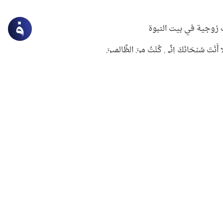
زوجية في بيت النبوة
ِلَّا أَنْتَ سُبْحَانَكَ إِنِّي كُنْتُ مِنَ الظَّالِمِينَ
لنبوي في التعامل مع حر الصيف
ستغفار
سرقة جابر بن حيان