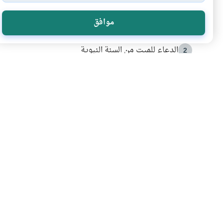
الأكثر قراءة
موافق
أدعية من السنة النبوية
1
الدعاء للميت من السنة النبوية
2
كيف ينفي النظم القرآني تحريف قصة أصحاب الفيل؟
3
شهادة للتاريخ.. المرواني يحكي قصة “إسلام أون لاين” مع
4
التربية الأسرية وبناء الاستقلال .. كيف ندعم أبناءنا د
5
اشترك في قائمتنا 
انضم إلينا وكن أول من يعرف