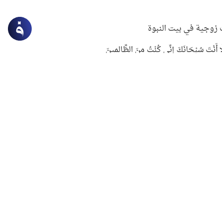
زوجية في بيت النبوة
ِلَّا أَنْتَ سُبْحَانَكَ إِنِّي كُنْتُ مِنَ الظَّالِمِينَ
لنبوي في التعامل مع حر الصيف
ستغفار
سرقة جابر بن حيان