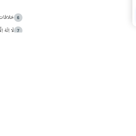
خلافات 
6
لَا إِلَهَ إ
7
الهدي ا
8
 الأمير الوالد والشيخ القرضاوي
فضل الا
9
ون مصادرة حقهم في التجربة؟
محاولة 
10
البريدية ليصلك كل جديد
 عن آخر التحديثات والمحتوى المميز