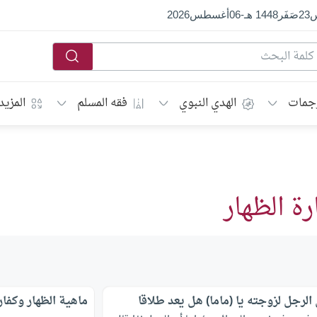
س
23
صَفَر
1448 هـ
-
06
أغسطس
2026
جمات
الهدي النبوي
فقه المسلم
المزيد
ة الظهار
الرجل لزوجته يا (ماما) هل يعد طلاقا
ماهية الظهار وكفار