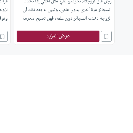
رجل قال لزوجته: تحرمين عليَّ مثل أختي إذا دخنت
قرأت 
السجائر مرة أخرى بدون علمي، وتبين له بعد ذلك أن
لزوجت
الزوجة دخنت السجائر دون علمه، فهل تصبح محرمة
وتوقي
عليه؟
أن تل
عرض المزيد
الأمر