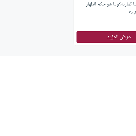
ا كفارته؟وما هو حكم الظهار
يه؟
عرض المزيد