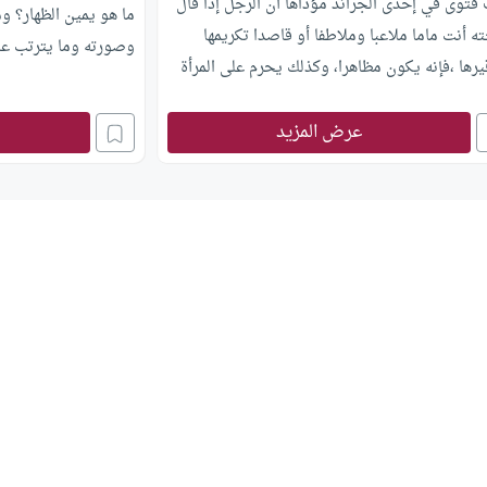
فتوى في إحدى الجرائد مؤداها أن الرجل إذا قال
ما هو يمين الظهار؟ وم
ه أنت ماما ملاعبا وملاطفا أو قاصدا تكريمها
وصورته وما يترتب عل
رها ،فإنه يكون مظاهرا، وكذلك يحرم على المرأة
اطف زوجها بقولها أنت بابا ،فما رأيكم في هذا
 ؟
عرض المزيد