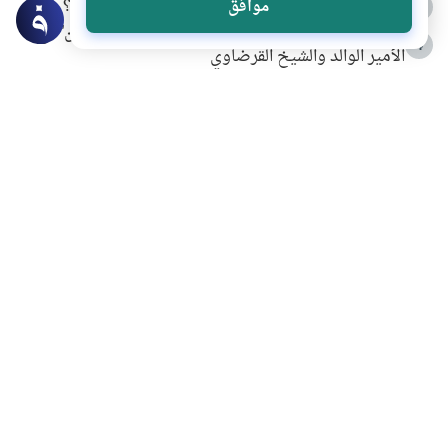
كيف ينفي النظم القرآني تحريف قصة أصحاب الفيل؟
موافق
3
شهادة للتاريخ.. المرواني يحكي قصة “إسلام أون لاين” مع
4
الأمير الوالد والشيخ القرضاوي
التربية الأسرية وبناء الاستقلال .. كيف ندعم أبناءنا دون
5
مصادرة حقهم في التجربة؟
خلافات زوجية في بيت النبوة
6
لَا إِلَهَ إِلَّا أَنْتَ سُبْحَانَكَ إِنِّي كُنْتُ مِنَ الظَّالِمِينَ
7
الهدي النبوي في التعامل مع حر الصيف
8
فضل الاستغفار
9
محاولة سرقة جابر بن حيان
10
اشترك في قائمتنا البريدية ليصلك كل جديد