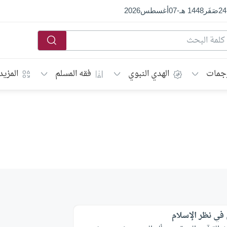
24
صَفَر
1448 هـ
-
07
أغسطس
2026
جمات
الهدي النبوي
فقه المسلم
المزيد
 في نظر الإسلام