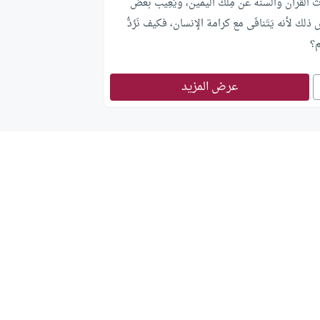
القرآن والسنة عن مِلْك اليمين، ويَعِيب بعض
 ذلك لأنه يَتَنافَى مع كرامة الإنسان، فكيف نَرُدُّ
م؟
عرض المزيد