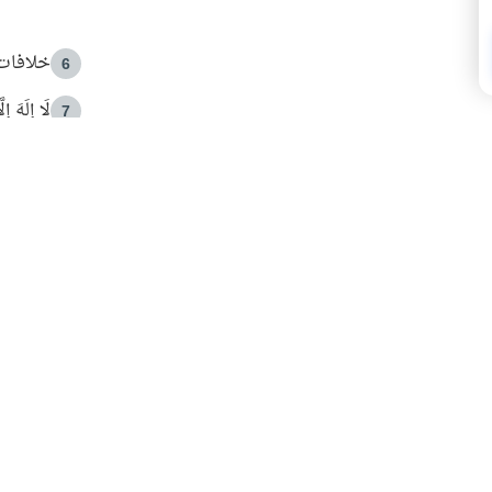
خلافات 
6
لَا إِلَهَ إ
7
الهدي ا
8
 الأمير الوالد والشيخ القرضاوي
فضل الا
9
ون مصادرة حقهم في التجربة؟
محاولة 
10
البريدية ليصلك كل جديد
 عن آخر التحديثات والمحتوى المميز