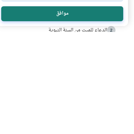
الأكثر قراءة
موافق
أدعية من السنة النبوية
1
الدعاء للميت من السنة النبوية
2
كيف ينفي النظم القرآني تحريف قصة أصحاب الفيل؟
3
شهادة للتاريخ.. المرواني يحكي قصة “إسلام أون لاين” مع
4
التربية الأسرية وبناء الاستقلال .. كيف ندعم أبناءنا د
5
اشترك في قائمتنا 
انضم إلينا وكن أول من يعرف