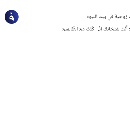
زوجية في بيت النبوة
ِلَّا أَنْتَ سُبْحَانَكَ إِنِّي كُنْتُ مِنَ الظَّالِمِينَ
لنبوي في التعامل مع حر الصيف
ستغفار
سرقة جابر بن حيان