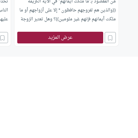
مَن المقصود بـ”ما ملكت أيمانهم” في الآية الكريمة
تحدث 
((والذين هم لفروجهم حافظون * إلا على أزواجهم أو ما
الناس
ملكت أيمانهم فإنهم غير ملومين))؟ وهل تعتبر الزوجة
عليه
وما ملكت الأيمان في مرتبة واحدة من حيث المعاشرة
الجنسية؟
عرض المزيد