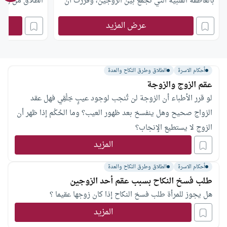
بالعاطفة القلبية التي تجمع بين الزوجين، وقررت أن
الطلاق من زوج
تعتذر له عن الخطبة فماذا تفعل بقوله ﷺ: ( إذا أتاكم
عرض المزيد
من ترضون دينه وخلقه فزوجوه)؟
أحكام الاسرة
الطلاق وطرق النكاح والعدة
عقم الزوج والزوجة
لو قرر الأطباء أن الزوجة لن تُنجب لوجود عيبٍ خِلْقِي فهل عقد
الزواج صحيح وهل ينفسخ بعد ظهور العيب؟ وما الحُكْم إذا ظهر أن
الزوج لا يستطيع الإنجاب؟
المزيد
أحكام الاسرة
الطلاق وطرق النكاح والعدة
طلب فسخ النكاح بسبب عقم أحد الزوجين
هل يجوز للمرأة طلب فسخ النكاح إذا كان زوجها عقيما ؟
المزيد