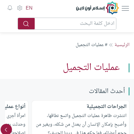
إسلام أون لاين
EN
الرئيسية
# عمليات التجميل
عمليات التجميل
أحدث المقالات
الجراحات التجميلية
أنواع عمليات
انتشرت ظاهرة عمليات التجميل واتسع نطاقها،
امرأة أجرى له
وأصبح بإمكان الإنسان أن يعدل من شكله، ويغير من
وحدثت بعد إجر
حجم أعضائه، فما حكم هذا في ديننا الحنيف؟
إصلاحها حتى يب