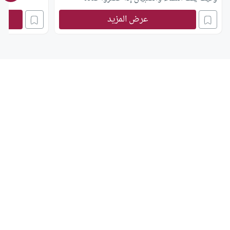
الجماعة ؟ وهل يجوز الوقوف على شمال الإمام ؟
عرض المزيد
وهل يجوز أن يكون الإمام في مكان مرتفع ؟ وشكرا
لكم