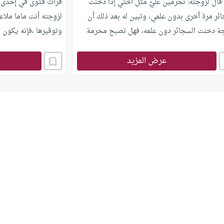
ال لزوجته: تحرمين عليَّ مثل أختي إذا دخنت
قرأت فتوى في إحدى ال
ئر مرة أخرى بدون علمي، وتبين له بعد ذلك أن
لزوجته أنت ماما ملاعب
جة دخنت السجائر دون علمه، فهل تصبح محرمة
وتوقيرها ،فإنه يكون 
أن تلاطف زوجها بقولها
عرض المزيد
الأمر ؟