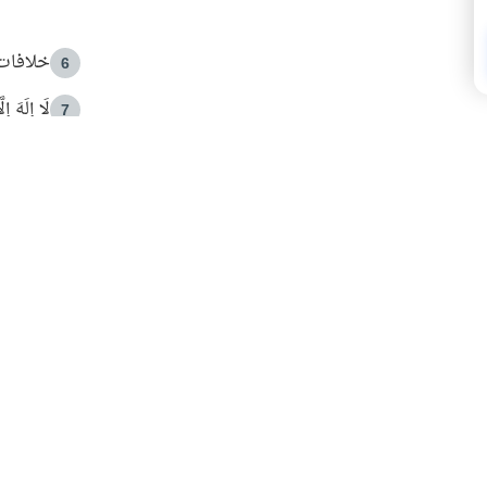
خلافات 
6
لَا إِلَهَ إ
7
الهدي ا
8
 الأمير الوالد والشيخ القرضاوي
فضل الا
9
ون مصادرة حقهم في التجربة؟
محاولة 
10
البريدية ليصلك كل جديد
 عن آخر التحديثات والمحتوى المميز