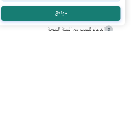
الأكثر قراءة
موافق
أدعية من السنة النبوية
1
الدعاء للميت من السنة النبوية
2
كيف ينفي النظم القرآني تحريف قصة أصحاب الفيل؟
3
شهادة للتاريخ.. المرواني يحكي قصة “إسلام أون لاين” مع
4
التربية الأسرية وبناء الاستقلال .. كيف ندعم أبناءنا د
5
اشترك في قائمتنا 
انضم إلينا وكن أول من يعرف