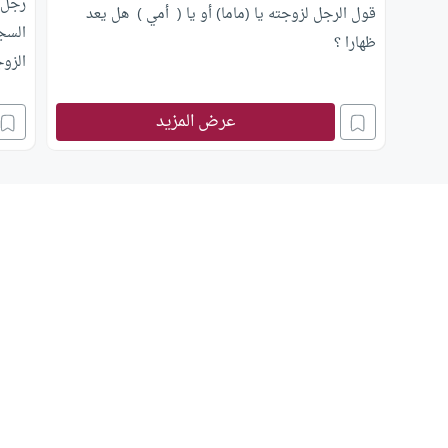
رجل ق
قول الرجل لزوجته يا (ماما) أو يا ( أمي ) هل يعد
السجا
ظهارا ؟
الزو
عليه؟
عرض المزيد