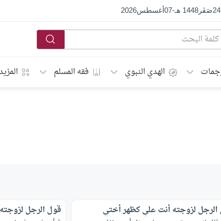
24
صَفَر
1448 هـ
-
07
أغسطس
2026
جمات
الهدي النبوي
فقه المسلم
المزيد
الرجل لزوجته أنت علي كظهر أختي
قول الرجل لزوجته ي