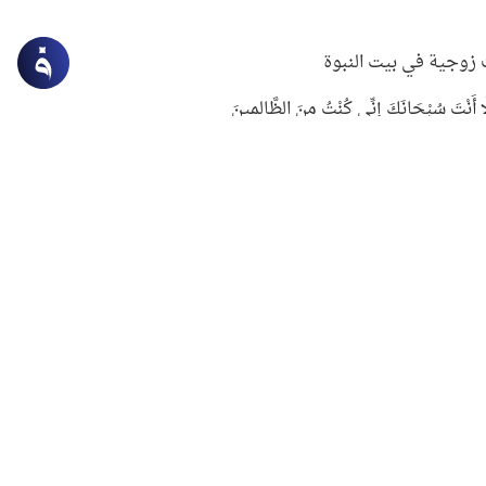
زوجية في بيت النبوة
ِلَّا أَنْتَ سُبْحَانَكَ إِنِّي كُنْتُ مِنَ الظَّالِمِينَ
لنبوي في التعامل مع حر الصيف
ستغفار
سرقة جابر بن حيان