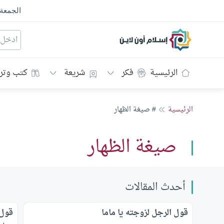
الجمعة
إسلام أون لاين
الرئيسية
فكر
شريعة
كتب وتر
الرئيسية
# صيغة الظهار
صيغة الظهار
أحدث المقالات
قول الرجل لزوجته يا ماما
قول 