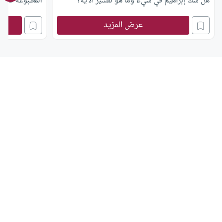
هل شك إبراهيم في شيء وما هو تفسير الآية؟
المطبوعة فأين
عرض المزيد