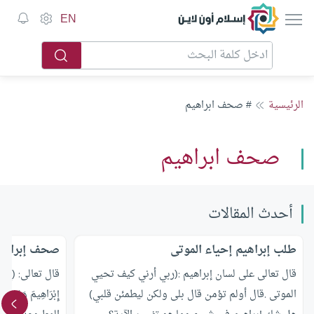
إسلام أون لاين
EN
الرئيسية
# صحف ابراهيم
صحف ابراهيم
أحدث المقالات
طلب إبراهيم إحياء الموتى
صحف إبراهي
قال تعالى على لسان إبراهيم :(ربي أرني كيف تحيي
قال تعالى: (إِنَّ ه
الموتى .قال أولم تؤمن قال بلى ولكن ليطمئن قلبي)
إِبْرَاهِيمَ وَ