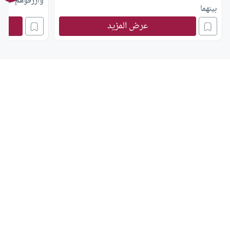
وارزقوهم فيها 
بينهما
(النساء: 5.؟).
عرض المزيد
فقد نشرت مجلة 
مقالاً لأخت فاض
كثير عن حبر الأ
عباس، أن السفه
واستنكرت الكات
عباس، واستبعد
مثل خديجة وأم
رضي الله عنهن
وقد كتب إليَّ 
الذي ذكره ابن 
هذا؟.