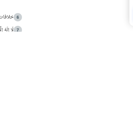
خلافات 
6
لَا إِلَهَ إ
7
الهدي ا
8
 الأمير الوالد والشيخ القرضاوي
فضل الا
9
ون مصادرة حقهم في التجربة؟
محاولة 
10
البريدية ليصلك كل جديد
 عن آخر التحديثات والمحتوى المميز