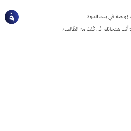
زوجية في بيت النبوة
ِلَّا أَنْتَ سُبْحَانَكَ إِنِّي كُنْتُ مِنَ الظَّالِمِينَ
لنبوي في التعامل مع حر الصيف
ستغفار
سرقة جابر بن حيان