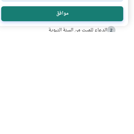
الأكثر قراءة
موافق
أدعية من السنة النبوية
1
الدعاء للميت من السنة النبوية
2
كيف ينفي النظم القرآني تحريف قصة أصحاب الفيل؟
3
شهادة للتاريخ.. المرواني يحكي قصة “إسلام أون لاين” مع
4
التربية الأسرية وبناء الاستقلال .. كيف ندعم أبناءنا د
5
اشترك في قائمتنا 
انضم إلينا وكن أول من يعرف