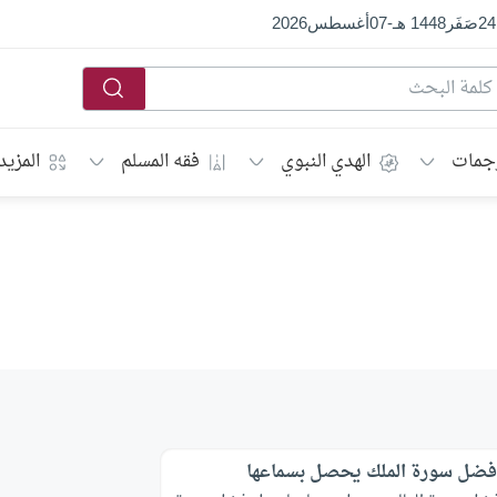
24
صَفَر
1448 هـ
-
07
أغسطس
2026
جمات
الهدي النبوي
فقه المسلم
المزيد
ضل سورة الملك يحصل بسماعها