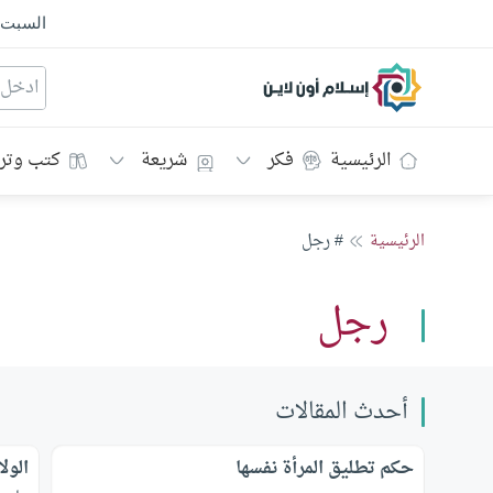
السبت
إسلام أون لاين
الرئيسية
فكر
شريعة
كتب وتر
الرئيسية
# رجل
رجل
أحدث المقالات
حكم تطليق المرأة نفسها
الول