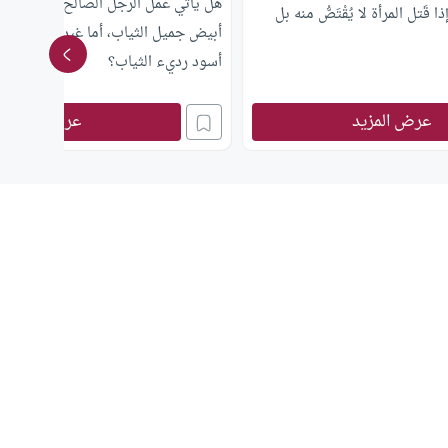
هلْ يأتي عمل الرجل الصالح في قبره ع
َتل المرأة لا يُقْتَصُّ منه بل
أبيض جميل الثياب، أما غيره فيأتيه ع
أسود رديء الثياب؟
عرض المزيد
عرض المزيد