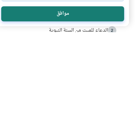
الأكثر قراءة
موافق
أدعية من السنة النبوية
1
الدعاء للميت من السنة النبوية
2
كيف ينفي النظم القرآني تحريف قصة أصحاب الفيل؟
3
شهادة للتاريخ.. المرواني يحكي قصة “إسلام أون لاين” مع
4
التربية الأسرية وبناء الاستقلال .. كيف ندعم أبناءنا د
5
اشترك في قائمتنا 
انضم إلينا وكن أول من يعرف