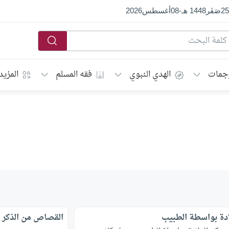
25
صَفَر
1448 هـ
-
08
أغسطس
2026
جمات
الهدي النبوي
فقه المسلم
المزيد
ادة بواسطة الطبيب
القصاص من الذكر ب