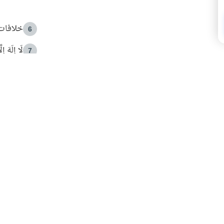
خلافات 
6
لَا إِلَهَ إ
7
الهدي ا
8
 الأمير الوالد والشيخ القرضاوي
فضل الا
9
ون مصادرة حقهم في التجربة؟
محاولة 
10
البريدية ليصلك كل جديد
 عن آخر التحديثات والمحتوى المميز