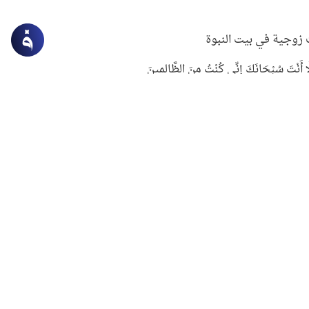
زوجية في بيت النبوة
ِلَّا أَنْتَ سُبْحَانَكَ إِنِّي كُنْتُ مِنَ الظَّالِمِينَ
لنبوي في التعامل مع حر الصيف
ستغفار
سرقة جابر بن حيان