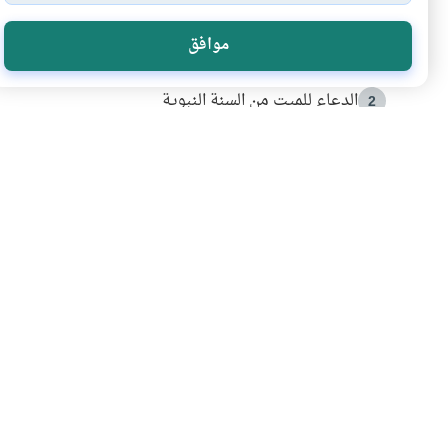
الأكثر قراءة
موافق
أدعية من السنة النبوية
1
الدعاء للميت من السنة النبوية
2
كيف ينفي النظم القرآني تحريف قصة أصحاب الفيل؟
3
شهادة للتاريخ.. المرواني يحكي قصة “إسلام أون لاين” مع
4
التربية الأسرية وبناء الاستقلال .. كيف ندعم أبناءنا د
5
اشترك في قائمتنا 
انضم إلينا وكن أول من يعرف