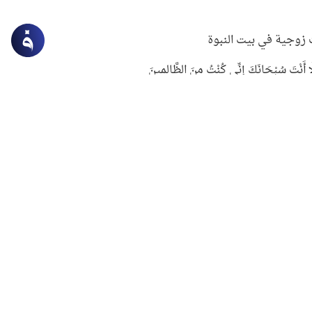
زوجية في بيت النبوة
ِلَّا أَنْتَ سُبْحَانَكَ إِنِّي كُنْتُ مِنَ الظَّالِمِينَ
لنبوي في التعامل مع حر الصيف
ستغفار
سرقة جابر بن حيان