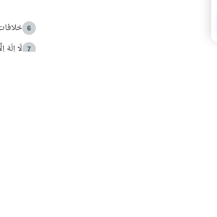
خلافات 
6
لَا إِلَهَ إ
7
الهدي ا
8
 الأمير الوالد والشيخ القرضاوي
فضل الا
9
ون مصادرة حقهم في التجربة؟
محاولة 
10
البريدية ليصلك كل جديد
 عن آخر التحديثات والمحتوى المميز