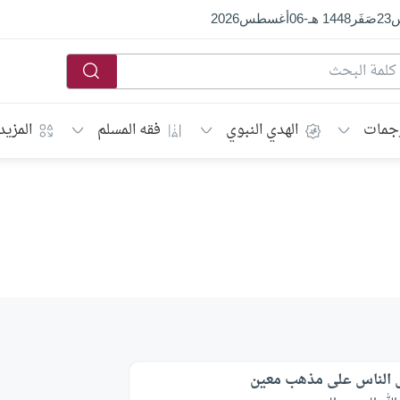
س
23
صَفَر
1448 هـ
-
06
أغسطس
2026
جمات
الهدي النبوي
فقه المسلم
المزيد
الناس على مذهب معين